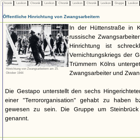
Chronik
Lexikon
Chronik
Lexikon
Chronik
Lexikon
Chronik
Lexikon
Gruppe
Lexikon
Öffentliche Hinrichtung von Zwangsarbeitern
In der Hüttenstraße in 
russische Zwangsarbeiter 
Hinrichtung ist schrec
Vernichtungskriegs der 
Trümmern Kölns unterge
Hinrichtung von Zwangsarbeitern am 25.
Zwangsarbeiter und Zwang
Oktober 1944
Die Gestapo unterstellt den sechs Hingerichte
einer "Terrororganisation" gehabt zu haben bz
gewesen zu sein. Die Gruppe um Steinbrück w
genannt.