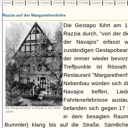
Chronik
Lexikon
Chronik
Lexikon
Chronik
Lexikon
Chronik
Lexikon
Gruppe
Lexikon
Razzia auf der Margarethenhöhe
Die Gestapo führt am 
Razzia durch, "von der d
der Navajos" erfasst 
zuständigen Gestapobeamt
der immer wieder bevor
Treffpunkte ist Rösra
Restaurant "Margarethenh
Nebenbau würden sich di
Navajos treffen, Li
Fahrtenerlebnisse austa
befanden sich gegen 17 
Die "Margaretenhöhe" in Rösrath in den 1930er
Jahren
in dem besagten Raum.
Bummler) klang bis auf die Straße. Sämtlich