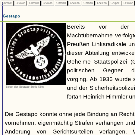
Chronik
Lexikon
Chronik
Lexikon
Chronik
Lexikon
Chronik
Lexikon
Gruppe
Lexikon
Gestapo
Bereits vor der nat
Machtübernahme verfolgte 
Preußen Linksradikale u
dieser Abteilung entwicke
Geheime Staatspolizei (
politischen Gegner de
vorging. Ab 1936 wurde si
und der Sicherheitspolize
Siegel der Gestapo-Stelle Köln
fortan Heinrich Himmler u
Die Gestapo konnte ohne jede Bindung an Rech
vornehmen, eigenmächtig Strafen verhängen und
Änderung von Gerichtsurteilen verlangen. Wi