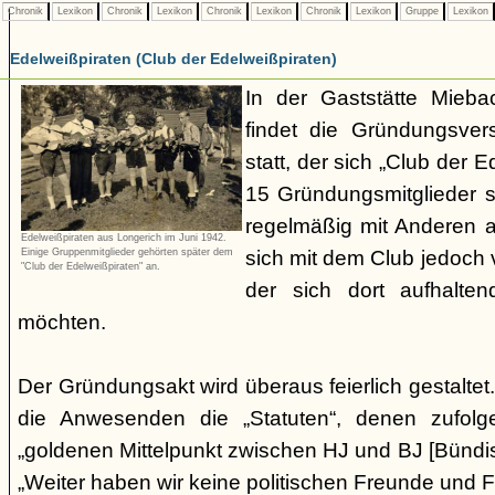
Chronik
Lexikon
Chronik
Lexikon
Chronik
Lexikon
Chronik
Lexikon
Gruppe
Lexikon
Edelweißpiraten (Club der Edelweißpiraten)
In der Gaststätte Mieba
findet die Gründungsve
statt, der sich „Club der 
15 Gründungsmitglieder s
regelmäßig mit Anderen am
Edelweißpiraten aus Longerich im Juni 1942.
sich mit dem Club jedoch
Einige Gruppenmitglieder gehörten später dem
"Club der Edelweißpiraten" an.
der sich dort aufhalte
möchten.
Der Gründungsakt wird überaus feierlich gestalte
die Anwesenden die „Statuten“, denen zufolg
„goldenen Mittelpunkt zwischen HJ und BJ [Bündisc
„Weiter haben wir keine politischen Freunde und Fe