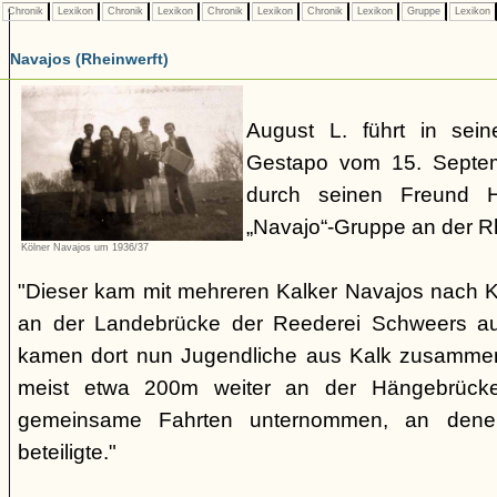
Chronik
Lexikon
Chronik
Lexikon
Chronik
Lexikon
Chronik
Lexikon
Gruppe
Lexikon
Navajos (Rheinwerft)
August L. führt in sei
Gestapo vom 15. Septe
durch seinen Freund H
„Navajo“-Gruppe an der 
Kölner Navajos um 1936/37
"Dieser kam mit mehreren Kalker Navajos nach K
an der Landebrücke der Reederei Schweers auf
kamen dort nun Jugendliche aus Kalk zusammen.
meist etwa 200m weiter an der Hängebrück
gemeinsame Fahrten unternommen, an dene
beteiligte."