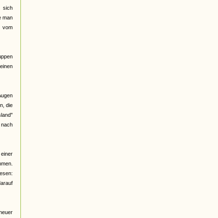
 sich
be man
d vom
ruppen
meinen
 Augen
n, die
land"
e nach
 einer
ommen.
lesen:
arauf
 neuer