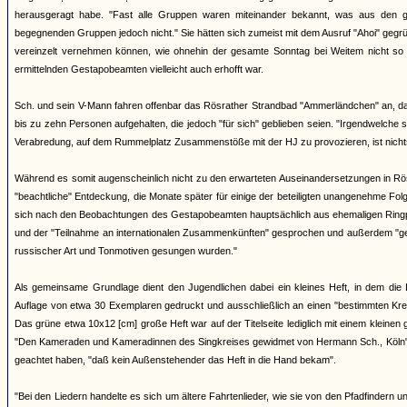
herausgeragt habe. "Fast alle Gruppen waren miteinander bekannt, was aus den g
begegnenden Gruppen jedoch nicht." Sie hätten sich zumeist mit dem Ausruf "Ahoi" gegr
vereinzelt vernehmen können, wie ohnehin der gesamte Sonntag bei Weitem nicht so
ermittelnden Gestapobeamten vielleicht auch erhofft war.
Sch. und sein V-Mann fahren offenbar das Rösrather Strandbad "Ammerländchen" an, das a
bis zu zehn Personen aufgehalten, die jedoch "für sich" geblieben seien. "Irgendwelche
Verabredung, auf dem Rummelplatz Zusammenstöße mit der HJ zu provozieren, ist nich
Während es somit augenscheinlich nicht zu den erwarteten Auseinandersetzungen in Rö
"beachtliche" Entdeckung, die Monate später für einige der beteiligten unangenehme F
sich nach den Beobachtungen des Gestapobeamten hauptsächlich aus ehemaligen Ringpf
und der "Teilnahme an internationalen Zusammenkünften" gesprochen und außerdem "geme
russischer Art und Tonmotiven gesungen wurden."
Als gemeinsame Grundlage dient den Jugendlichen dabei ein kleines Heft, in dem die 
Auflage von etwa 30 Exemplaren gedruckt und ausschließlich an einen "bestimmten Kreis
Das grüne etwa 10x12 [cm] große Heft war auf der Titelseite lediglich mit einem kleinen
"Den Kameraden und Kameradinnen des Singkreises gewidmet von Hermann Sch., Köln". 
geachtet haben, "daß kein Außenstehender das Heft in die Hand bekam".
"Bei den Liedern handelte es sich um ältere Fahrtenlieder, wie sie von den Pfadfinder