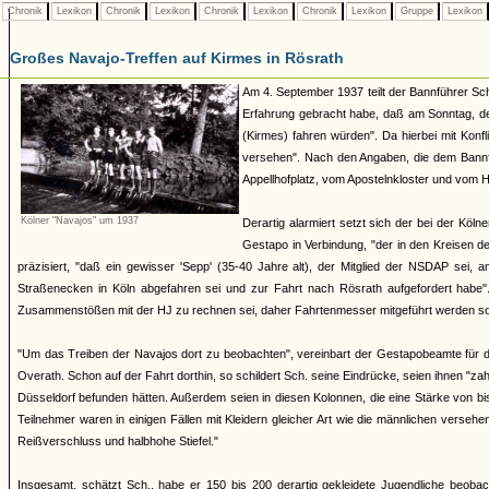
Chronik
Lexikon
Chronik
Lexikon
Chronik
Lexikon
Chronik
Lexikon
Gruppe
Lexikon
Großes Navajo-Treffen auf Kirmes in Rösrath
Am 4. September 1937 teilt der Bannführer Sch
Erfahrung gebracht habe, daß am Sonntag, de
(Kirmes) fahren würden". Da hierbei mit Konfl
versehen". Nach den Angaben, die dem Bannf
Appellhofplatz, vom Apostelnkloster und vom H
Kölner "Navajos" um 1937
Derartig alarmiert setzt sich der bei der Kö
Gestapo in Verbindung, "der in den Kreisen d
präzisiert, "daß ein gewisser 'Sepp' (35-40 Jahre alt), der Mitglied der NSDAP sei,
Straßenecken in Köln abgefahren sei und zur Fahrt nach Rösrath aufgefordert habe"
Zusammenstößen mit der HJ zu rechnen sei, daher Fahrtenmesser mitgeführt werden sol
"Um das Treiben der Navajos dort zu beobachten", vereinbart der Gestapobeamte für 
Overath. Schon auf der Fahrt dorthin, so schildert Sch. seine Eindrücke, seien ihnen "
Düsseldorf befunden hätten. Außerdem seien in diesen Kolonnen, die eine Stärke von b
Teilnehmer waren in einigen Fällen mit Kleidern gleicher Art wie die männlichen vers
Reißverschluss und halbhohe Stiefel."
Insgesamt, schätzt Sch., habe er 150 bis 200 derartig gekleidete Jugendliche beoba