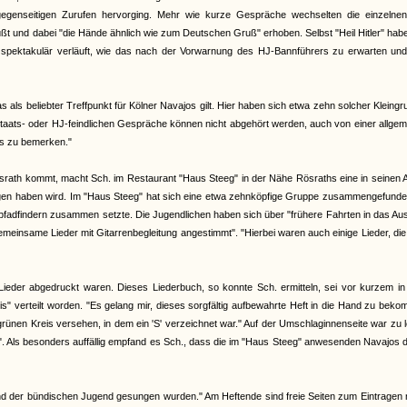
egenseitigen Zurufen hervorging. Mehr wie kurze Gespräche wechselten die einzelnen
üßt und dabei "die Hände ähnlich wie zum Deutschen Gruß" erhoben. Selbst "Heil Hitler" ha
 spektakulär verläuft, wie das nach der Vorwarnung des HJ-Bannführers zu erwarten un
ls beliebter Treffpunkt für Kölner Navajos gilt. Hier haben sich etwa zehn solcher Kleing
 staats- oder HJ-feindlichen Gespräche können nicht abgehört werden, auch von einer allge
ts zu bemerken."
srath kommt, macht Sch. im Restaurant "Haus Steeg" in der Nähe Rösraths eine in seinen
olgen haben wird. Im "Haus Steeg" hat sich eine etwa zehnköpfige Gruppe zusammengefunde
adfindern zusammen setzte. Die Jugendlichen haben sich über "frühere Fahrten in das Aus
insame Lieder mit Gitarrenbegleitung angestimmt". "Hierbei waren auch einige Lieder, di
Lieder abgedruckt waren. Dieses Liederbuch, so konnte Sch. ermitteln, sei vor kurzem in
" verteilt worden. "Es gelang mir, dieses sorgfältig aufbewahrte Heft in die Hand zu bek
 grünen Kreis versehen, in dem ein 'S' verzeichnet war." Auf der Umschlaginnenseite war zu 
Als besonders auffällig empfand es Sch., dass die im "Haus Steeg" anwesenden Navajos d
n und der bündischen Jugend gesungen wurden." Am Heftende sind freie Seiten zum Eintragen