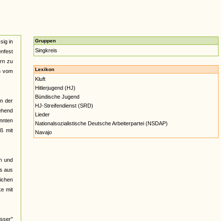
Gruppen
sig in
Singkreis
nfest
ern zu
Lexikon
n vom
Kluft
Hitlerjugend (HJ)
Bündische Jugend
nn der
HJ-Streifendienst (SRD)
gehend
Lieder
annten
Nationalsozialistische Deutsche Arbeiterpartei (NSDAP)
ß mit
Navajo
h und
os aus
lichen
ke mit
sser"