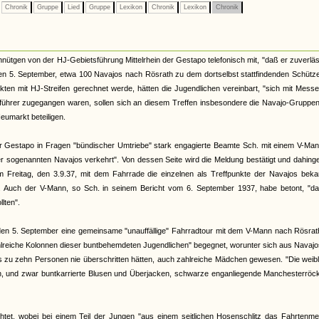
Chronik
Gruppe
Lied
Gruppe
Lexikon
Chronik
Lexikon
Chronik
nütgen von der HJ-Gebietsführung Mittelrhein der Gestapo telefonisch mit, "daß er zuverläs
n 5. September, etwa 100 Navajos nach Rösrath zu dem dortselbst stattfindenden Schütze
ikten mit HJ-Streifen gerechnet werde, hätten die Jugendlichen vereinbart, "sich mit Mess
ührer zugegangen waren, sollen sich an diesem Treffen insbesondere die Navajo-Gruppe
eumarkt beteiligen.
lner Gestapo in Fragen "bündischer Umtriebe" stark engagierte Beamte Sch. mit einem V-Ma
er sogenannten Navajos verkehrt". Von dessen Seite wird die Meldung bestätigt und dahin
 am Freitag, den 3.9.37, mit dem Fahrrade die einzelnen als Treffpunkte der Navajos bek
. Auch der V-Mann, so Sch. in seinem Bericht vom 6. September 1937, habe betont, "da
lten".
den 5. September eine gemeinsame "unauffällige" Fahrradtour mit dem V-Mann nach Rösrat
zahlreiche Kolonnen dieser buntbehemdeten Jugendlichen" begegnet, worunter sich aus Navaj
is zu zehn Personen nie überschritten hätten, auch zahlreiche Mädchen gewesen. "Die weib
ehen, und zwar buntkarrierte Blusen und Überjacken, schwarze enganliegende Manchesterröc
chtet, wobei bei einem Teil der Jungen "aus einem seitlichen Hosenschlitz das Fahrtenme