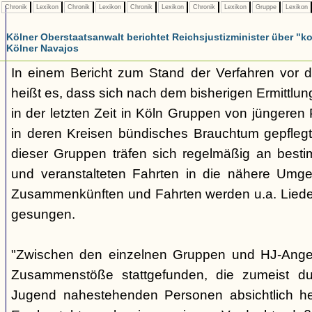
Chronik
Lexikon
Chronik
Lexikon
Chronik
Lexikon
Chronik
Lexikon
Gruppe
Lexikon
Kölner Oberstaatsanwalt berichtet Reichsjustizminister über 
Kölner Navajos
In einem Bericht zum Stand der Verfahren vor 
heißt es, dass sich nach dem bisherigen Ermittlu
in der letzten Zeit in Köln Gruppen von jüngeren 
in deren Kreisen bündisches Brauchtum gepfleg
dieser Gruppen träfen sich regelmäßig an best
und veranstalteten Fahrten in die nähere Umg
Zusammenkünften und Fahrten werden u.a. Liede
gesungen.
"Zwischen den einzelnen Gruppen und HJ-Ange
Zusammenstöße stattgefunden, die zumeist du
Jugend nahestehenden Personen absichtlich her