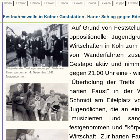
Chronik
Lexikon
Chronik
Lexikon
Chronik
Lexikon
Chronik
Lexikon
Gruppe
Lexikon
Festnahmewelle in Kölner Gaststätten: Harter Schlag gegen Ede
"Auf Grund von Feststellu
oppositionelle Jugendg
Wirtschaften in Köln zu
von Wanderfahrten zus
Gestapo aktiv und nim
Mitglieder der "Volksgartengruppe". Viele von
gegen 21.00 Uhr eine - wi
Ihnen wurden am 4. Dezember 1942
festgenommen.
"Überholung der Treffs"
harten Faust" in der 
Schmidt am Eifelplatz v
Jugendlichen, die an ein
"musizierten und san
festgenommen und "körper
Wirtschaft "Zur harten F