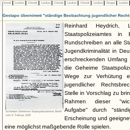
Chronik
Lexikon
Chronik
Lexikon
Chronik
Lexikon
Chronik
Lexikon
Gruppe
Lexikon
Gestapo übernimmt "ständige Beobachtung jugendlicher Recht
Reinhard Heydrich, 
Staatspolizeiamtes in 
Rundschreiben an alle Staa
Jugendkriminalität in De
erschreckenden Umfang
die Geheime Staatspolize
Wege zur Verhütung e
jugendlicher Rechtsbr
Stelle in Vorschlag zu bri
Rahmen dieser "wicht
Aufgabe" durch "ständ
Schreiben Geheimen Staatspolizeiamtes Berlin
vom 8. Februar 1935
Erscheinung und geeignet
eine möglichst maßgebende Rolle spielen.