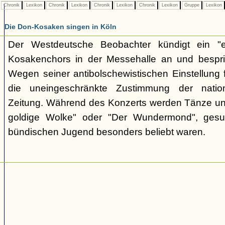
Chronik
Lexikon
Chronik
Lexikon
Chronik
Lexikon
Chronik
Lexikon
Gruppe
Lexikon
Die Don-Kosaken singen in Köln
Der Westdeutsche Beobachter kündigt ein "e
Kosakenchors in der Messehalle an und bespric
Wegen seiner antibolschewistischen Einstellung 
die uneingeschränkte Zustimmung der nationa
Zeitung. Während des Konzerts werden Tänze un
goldige Wolke" oder "Der Wundermond", gesu
bündischen Jugend besonders beliebt waren.