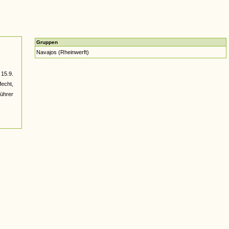
Gruppen
Navajos (Rheinwerft)
 15.9.
fecht,
Führer