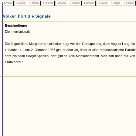
Chronik
Lexikon
Chronik
Lexikon
Chronik
Lexikon
Chronik
Lexikon
Gruppe
Lexikon
Völker, hört die Signale
Beschreibung
Die Internationale
Die Jugendliche Margarethe Leidecker sagt vor der Gestapo aus, dass August Lang die 
zunächst zu. Am 2. Oktober 1937 gibt er aber an, dass er eine profaschistische Parodie
seht hin nach Sowjet Spanien, dort gibt es kein Menschenrecht. Man hört doch nur von
Franko frei."