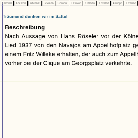
Chronik
Lexikon
Chronik
Lexikon
Chronik
Lexikon
Chronik
Lexikon
Gruppe
Lexikon
Träumend denken wir im Sattel
Beschreibung
Nach Aussage von Hans Röseler vor der Kölne
Lied 1937 von den Navajos am Appellhofplatz g
einem Fritz Willeke erhalten, der auch zum Appel
vorher bei der Clique am Georgsplatz verkehrte.