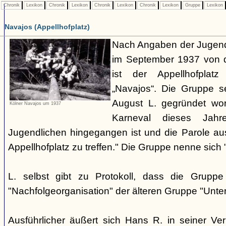
Chronik
Lexikon
Chronik
Lexikon
Chronik
Lexikon
Chronik
Lexikon
Gruppe
Lexikon
Navajos (Appellhofplatz)
Nach Angaben der Jugendl
im September 1937 von d
ist der Appellhofplatz
„Navajos“. Die Gruppe s
August L. gegründet wor
Kölner Navajos um 1937
Karneval dieses Jah
Jugendlichen hingegangen ist und die Parole a
Appellhofplatz zu treffen." Die Gruppe nenne sich 
L. selbst gibt zu Protokoll, dass die Gruppe
"Nachfolgeorganisation" der älteren Gruppe "Unt
Ausführlicher äußert sich Hans R. in seiner V