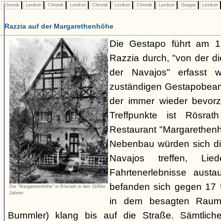
Chronik
Lexikon
Chronik
Lexikon
Chronik
Lexikon
Chronik
Lexikon
Gruppe
Lexikon
Razzia auf der Margarethenhöhe
Die Gestapo führt am 
Razzia durch, "von der d
der Navajos" erfasst 
zuständigen Gestapobeamt
der immer wieder bevor
Treffpunkte ist Rösra
Restaurant "Margarethenh
Nebenbau würden sich di
Navajos treffen, Li
Fahrtenerlebnisse austa
befanden sich gegen 17 
Die "Margaretenhöhe" in Rösrath in den 1930er
Jahren
in dem besagten Raum.
Bummler) klang bis auf die Straße. Sämtlich