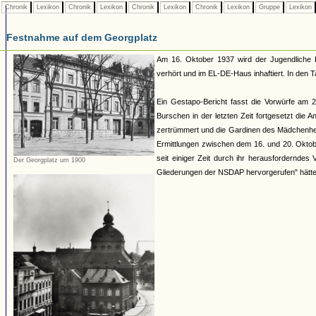
Chronik
Lexikon
Chronik
Lexikon
Chronik
Lexikon
Chronik
Lexikon
Gruppe
Lexikon
Festnahme auf dem Georgplatz
Am 16. Oktober 1937 wird der Jugendliche 
verhört und im EL-DE-Haus inhaftiert. In den 
Ein Gestapo-Bericht fasst die Vorwürfe am
Burschen in der letzten Zeit fortgesetzt di
zertrümmert und die Gardinen des Mädchenhei
Ermittlungen zwischen dem 16. und 20. Oktobe
seit einiger Zeit durch ihr herausforderndes 
Der Georgplatz um 1900
Gliederungen der NSDAP hervorgerufen" hätte