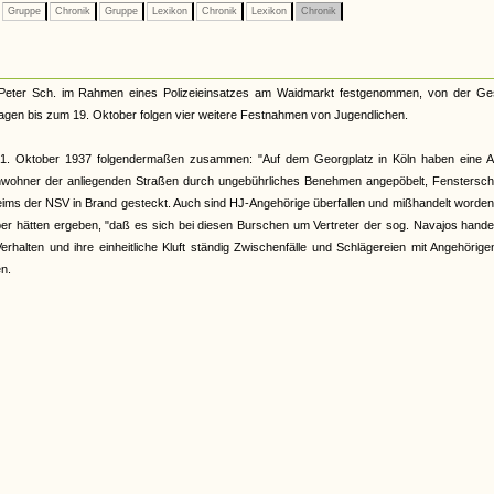
Gruppe
Chronik
Gruppe
Lexikon
Chronik
Lexikon
Chronik
Peter Sch. im Rahmen eines Polizeieinsatzes am Waidmarkt festgenommen, von der Ge
Tagen bis zum 19. Oktober folgen vier weitere Festnahmen von Jugendlichen.
 21. Oktober 1937 folgendermaßen zusammen: "Auf dem Georgplatz in Köln haben eine A
e Anwohner der anliegenden Straßen durch ungebührliches Benehmen angepöbelt, Fenstersc
ms der NSV in Brand gesteckt. Auch sind HJ-Angehörige überfallen und mißhandelt worden
r hätten ergeben, "daß es sich bei diesen Burschen um Vertreter der sog. Navajos handel
Verhalten und ihre einheitliche Kluft ständig Zwischenfälle und Schlägereien mit Angehörig
n.