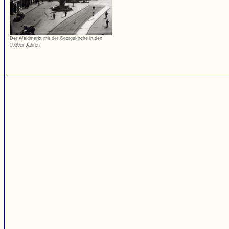
Der Waidmarkt mit der Georgskirche in den
1930er Jahren