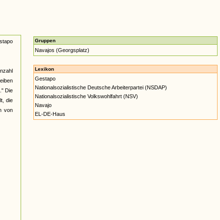
Gruppen
stapo
Navajos (Georgsplatz)
Lexikon
nzahl
Gestapo
heiben
Nationalsozialistische Deutsche Arbeiterpartei (NSDAP)
." Die
Nationalsozialistische Volkswohlfahrt (NSV)
t, die
Navajo
en von
EL-DE-Haus