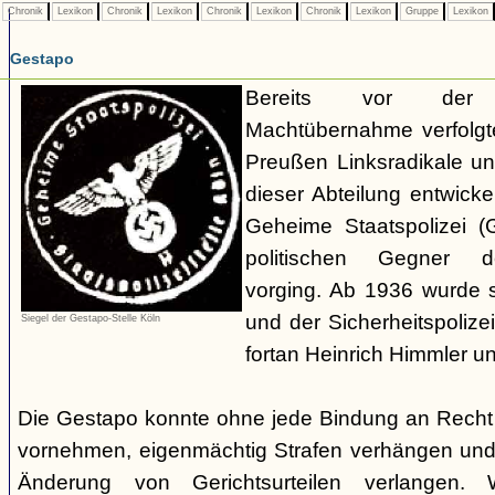
Chronik
Lexikon
Chronik
Lexikon
Chronik
Lexikon
Chronik
Lexikon
Gruppe
Lexikon
Gestapo
Bereits vor der nat
Machtübernahme verfolgte 
Preußen Linksradikale u
dieser Abteilung entwicke
Geheime Staatspolizei (
politischen Gegner de
vorging. Ab 1936 wurde si
und der Sicherheitspolize
Siegel der Gestapo-Stelle Köln
fortan Heinrich Himmler u
Die Gestapo konnte ohne jede Bindung an Rech
vornehmen, eigenmächtig Strafen verhängen und
Änderung von Gerichtsurteilen verlangen. Wi