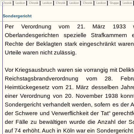
Chronik
Lexikon
Chronik
Lexikon
Chronik
Lexikon
Chronik
Lexikon
Gruppe
Lexikon
Sondergericht
Per Verordnung vom 21. März 1933 
Oberlandesgerichten spezielle Strafkammern e
Rechte der Beklagten stark eingeschränkt waren.
Urteile waren nicht zulässig.
Vor Kriegsausbruch waren sie vorrangig mit Deli
Reichstagsbrandverordnung vom 28. Fe
Heimtückegesetz vom 21. März desselben Jahres
einer Verordnung von 20. November 1938 konnte
Sondergericht verhandelt werden, sofern es der 
der Schwere und Verwerflichkeit der Tat“ gerechtf
der Fälle zu bewältigen wurde die Anzahl der 
auf 74 erhöht. Auch in Köln war ein Sondergericht