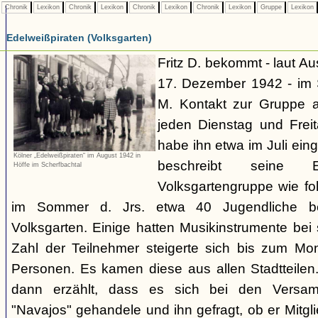
Chronik
Lexikon
Chronik
Lexikon
Chronik
Lexikon
Chronik
Lexikon
Gruppe
Lexikon
Edelweißpiraten (Volksgarten)
Fritz D. bekommt - laut A
17. Dezember 1942 - im
M. Kontakt zur Gruppe 
jeden Dienstag und Frei
habe ihn etwa im Juli ei
Kölner „Edelweißpiraten“ im August 1942 in
beschreibt seine 
Höffe im Scherfbachtal
Volksgartengruppe wie fo
im Sommer d. Jrs. etwa 40 Jugendliche bei
Volksgarten. Einige hatten Musikinstrumente bei
Zahl der Teilnehmer steigerte sich bis zum Mo
Personen. Es kamen diese aus allen Stadtteilen
dann erzählt, dass es sich bei den Versa
"Navajos" gehandele und ihn gefragt, ob er Mitgl