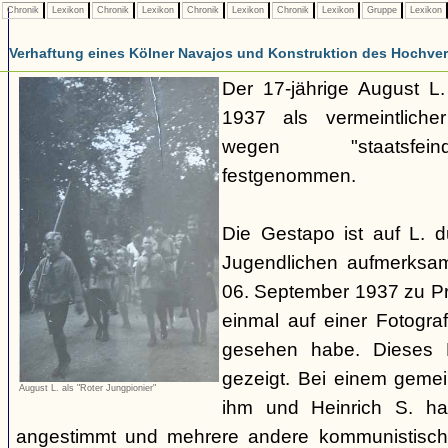
Chronik
Lexikon
Chronik
Lexikon
Chronik
Lexikon
Chronik
Lexikon
Gruppe
Lexikon
Verhaftung eines Kölner Navajos und Konstruktion des Hochverra
Der 17-jährige August L
1937 als vermeintliche
wegen "staatsfeind
festgenommen.
Die Gestapo ist auf L. 
Jugendlichen aufmerksa
06. September 1937 zu Pro
einmal auf einer Fotogra
gesehen habe. Dieses F
gezeigt. Bei einem geme
August L. als "Roter Jungpionier"
ihm und Heinrich S. hab
angestimmt und mehrere andere kommunistisch