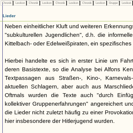
Chronik
Lexikon
Chronik
Lexikon
Chronik
Lexikon
Chronik
Lexikon
Gruppe
Lexikon
Lieder
Neben einheitlicher Kluft und weiteren Erkennung
"subkulturellen Jugendlichen", d.h. die informe
Kittelbach- oder Edelweißpiraten, ein spezifisches 
Hierbei handelte es sich in erster Linie um Fahr
deren Basistexte, so die Analyse bei Alfons K
Textpassagen aus Straßen-, Kino-, Karnevals
aktuellen Schlagern, aber auch aus Marschlie
Oftmals wurden die Texte auch "durch Einfü
kollektiver Gruppenerfahrungen" angereichert und 
die Lieder nicht zuletzt häufig zu einer Provokat
hier insbesondere der Hitlerjugend wurden.