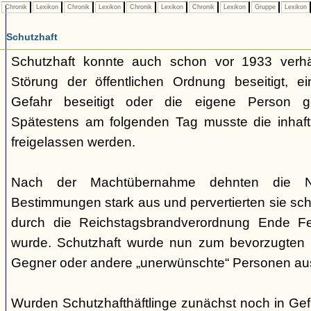
Chronik
Lexikon
Chronik
Lexikon
Chronik
Lexikon
Chronik
Lexikon
Gruppe
Lexikon
Schutzhaft
Schutzhaft konnte auch schon vor 1933 verh
Störung der öffentlichen Ordnung beseitigt, e
Gefahr beseitigt oder die eigene Person ge
Spätestens am folgenden Tag musste die inhaft
freigelassen werden.
Nach der Machtübernahme dehnten die Nati
Bestimmungen stark aus und pervertierten sie schli
durch die Reichstagsbrandverordnung Ende F
wurde. Schutzhaft wurde nun zum bevorzugten I
Gegner oder andere „unerwünschte“ Personen au
Wurden Schutzhafthäftlinge zunächst noch in Gef