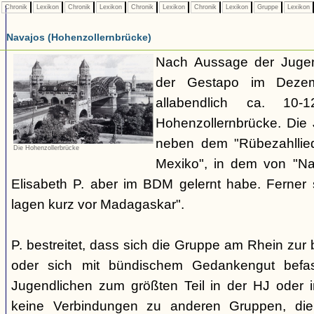
Chronik
Lexikon
Chronik
Lexikon
Chronik
Lexikon
Chronik
Lexikon
Gruppe
Lexikon
Navajos (Hohenzollernbrücke)
Nach Aussage der Jugend
der Gestapo im Dezem
allabendlich ca. 10
Hohenzollernbrücke. Die 
neben dem "Rübezahllie
Die Hohenzollerbrücke
Mexiko", in dem von "Na
Elisabeth P. aber im BDM gelernt habe. Ferner
lagen kurz vor Madagaskar".
P. bestreitet, dass sich die Gruppe am Rhein zu
oder sich mit bündischem Gedankengut befas
Jugendlichen zum größten Teil in der HJ oder 
keine Verbindungen zu anderen Gruppen, di