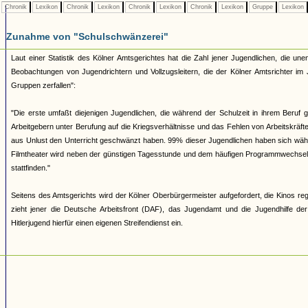
Chronik
Lexikon
Chronik
Lexikon
Chronik
Lexikon
Chronik
Lexikon
Gruppe
Lexikon
Zunahme von "Schulschwänzerei"
Laut einer Statistik des Kölner Amtsgerichtes hat die Zahl jener Jugendlichen, die un
Beobachtungen von Jugendrichtern und Vollzugsleitern, die der Kölner Amtsrichter i
Gruppen zerfallen":
"Die erste umfaßt diejenigen Jugendlichen, die während der Schulzeit in ihrem Beruf
Arbeitgebern unter Berufung auf die Kriegsverhältnisse und das Fehlen von Arbeitskräft
aus Unlust den Unterricht geschwänzt haben. 99% dieser Jugendlichen haben sich währ
Filmtheater wird neben der günstigen Tagesstunde und dem häufigen Programmwechsel v
stattfinden."
Seitens des Amtsgerichts wird der Kölner Oberbürgermeister aufgefordert, die Kinos re
zieht jener die Deutsche Arbeitsfront (DAF), das Jugendamt und die Jugendhilfe der
Hitlerjugend hierfür einen eigenen Streifendienst ein.