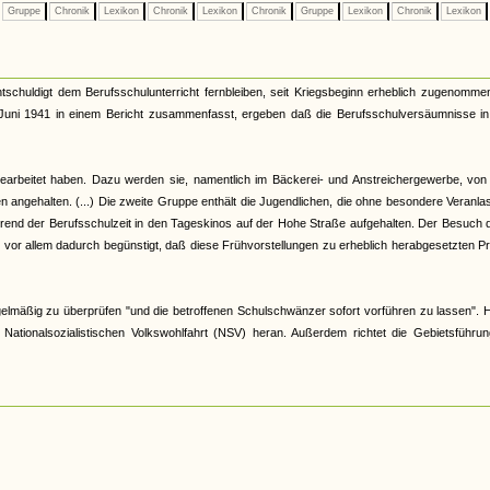
Gruppe
Chronik
Lexikon
Chronik
Lexikon
Chronik
Gruppe
Lexikon
Chronik
Lexikon
entschuldigt dem Berufsschulunterricht fernbleiben, seit Kriegsbeginn erheblich zugenomme
m Juni 1941 in einem Bericht zusammenfasst, ergeben daß die Berufsschulversäumnisse in
 gearbeitet haben. Dazu werden sie, namentlich im Bäckerei- und Anstreichergewerbe, von
en angehalten. (...) Die zweite Gruppe enthält die Jugendlichen, die ohne besondere Veranl
end der Berufsschulzeit in den Tageskinos auf der Hohe Straße aufgehalten. Der Besuch 
or allem dadurch begünstigt, daß diese Frühvorstellungen zu erheblich herabgesetzten P
gelmäßig zu überprüfen "und die betroffenen Schulschwänzer sofort vorführen zu lassen". 
 Nationalsozialistischen Volkswohlfahrt (NSV) heran. Außerdem richtet die Gebietsführun