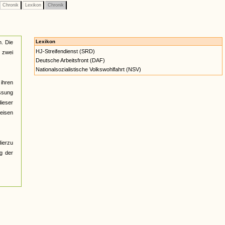
Chronik
Lexikon
Chronik
Lexikon
n. Die
HJ-Streifendienst (SRD)
 zwei
Deutsche Arbeitsfront (DAF)
Nationalsozialistische Volkswohlfahrt (NSV)
 ihren
assung
dieser
reisen
Hierzu
g der