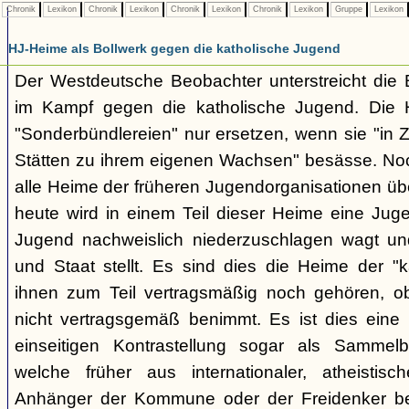
Chronik
Lexikon
Chronik
Lexikon
Chronik
Lexikon
Chronik
Lexikon
Gruppe
Lexikon
HJ-Heime als Bollwerk gegen die katholische Jugend
Der Westdeutsche Beobachter unterstreicht die
im Kampf gegen die katholische Jugend. Die H
"Sonderbündlereien" nur ersetzen, wenn sie "in
Stätten zu ihrem eigenen Wachsen" besässe. Noch
alle Heime der früheren Jugendorganisationen 
heute wird in einem Teil dieser Heime eine Jug
Jugend nachweislich niederzuschlagen wagt un
und Staat stellt. Es sind dies die Heime der "k
ihnen zum Teil vertragsmäßig noch gehören, o
nicht vertragsgemäß benimmt. Es ist dies eine
einseitigen Kontrastellung sogar als Sammelb
welche früher aus internationaler, atheistisc
Anhänger der Kommune oder der Freidenker be