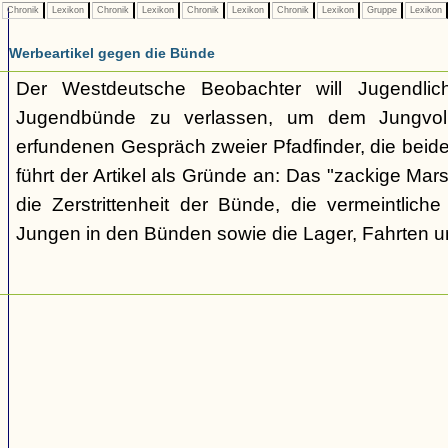
Chronik
Lexikon
Chronik
Lexikon
Chronik
Lexikon
Chronik
Lexikon
Gruppe
Lexikon
Werbeartikel gegen die Bünde
Der Westdeutsche Beobachter will Jugendli
Jugendbünde zu verlassen, um dem Jungvolk
erfundenen Gespräch zweier Pfadfinder, die beid
führt der Artikel als Gründe an: Das "zackige Mars
die Zerstrittenheit der Bünde, die vermeintlich
Jungen in den Bünden sowie die Lager, Fahrten 