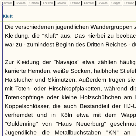
Chronik
Lexikon
Chronik
Lexikon
Chronik
Lexikon
Chronik
Lexikon
Gruppe
Lexikon
Kluft
Die verschiedenen jugendlichen Wandergruppen ze
Kleidung, die "Kluft" aus. Das hierbei zu beo
war zu - zumindest Beginn des Dritten Reiches - du
Zur Kleidung der "Navajos" etwa zählten häufi
karrierte Hemden, weiße Socken, halbhohe Stiefel
Halstücher und Skimützen. Außerdem trugen sie 
mit Toten- oder Hirschkopfplaketten, während die
Totenkopfringe oder kleine Holzschühchen am 
Koppelschlösser, die auch Bestandteil der HJ-
verfremdet und in Köln etwa mit dem Wappe
"Güldenring" von "Haus Neuerburg" geschmück
Jugendliche die Metallbuchstaben "KN" an 