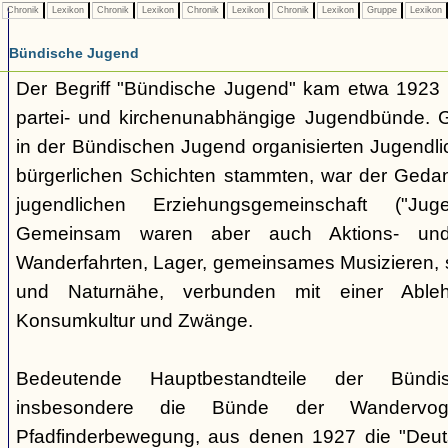
Chronik
Lexikon
Chronik
Lexikon
Chronik
Lexikon
Chronik
Lexikon
Gruppe
Lexikon
Bündische Jugend
Der Begriff "Bündische Jugend" kam etwa 1923 a
partei- und kirchenunabhängige Jugendbünde.
in der Bündischen Jugend organisierten Jugendli
bürgerlichen Schichten stammten, war der Geda
jugendlichen Erziehungsgemeinschaft ("Jug
Gemeinsam waren aber auch Aktions- und
Wanderfahrten, Lager, gemeinsames Musizieren, s
und Naturnähe, verbunden mit einer Ableh
Konsumkultur und Zwänge.
Bedeutende Hauptbestandteile der Bünd
insbesondere die Bünde der Wandervo
Pfadfinderbewegung, aus denen 1927 die "Deuts