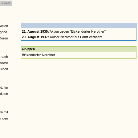
Lexikon
vielen
21. August 1935:
Aktion gegen "Bickendorfer Nerother"
gend.
29. August 1937:
Kölner Nerother auf Fahrt verhaftet
Deren
Gruppen
Bickendorfer Nerother
, nach
 sowie
wurden
nd. Im
eisten
n mit
ungen