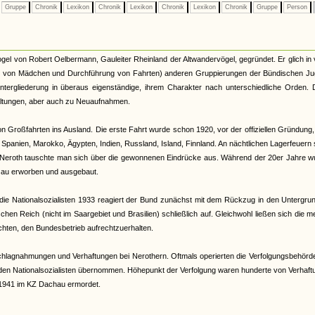
Gruppe
Chronik
Lexikon
Chronik
Lexikon
Chronik
Lexikon
Chronik
Gruppe
Person
l von Robert Oelbermann, Gauleiter Rheinland der Altwandervögel, gegründet. Er glich in 
me von Mädchen und Durchführung von Fahrten) anderen Gruppierungen der Bündischen Ju
ntergliederung in überaus eigenständige, ihrem Charakter nach unterschiedliche Orden. 
paltungen, aber auch zu Neuaufnahmen.
 Großfahrten ins Ausland. Die erste Fahrt wurde schon 1920, vor der offiziellen Gründung
Spanien, Marokko, Ägypten, Indien, Russland, Island, Finnland. An nächtlichen Lagerfeuern
 bei Neroth tauschte man sich über die gewonnenen Eindrücke aus. Während der 20er Jahre 
zau erworben und ausgebaut.
die Nationalsozialisten 1933 reagiert der Bund zunächst mit dem Rückzug in den Untergru
chen Reich (nicht im Saargebiet und Brasilien) schließlich auf. Gleichwohl ließen sich die m
chten, den Bundesbetrieb aufrechtzuerhalten.
agnahmungen und Verhaftungen bei Nerothern. Oftmals operierten die Verfolgungsbehörde
en Nationalsozialisten übernommen. Höhepunkt der Verfolgung waren hunderte von Verhaft
 1941 im KZ Dachau ermordet.