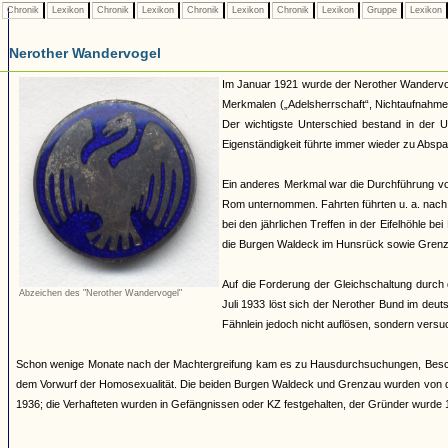
Chronik
Lexikon
Chronik
Lexikon
Chronik
Lexikon
Chronik
Lexikon
Gruppe
Lexikon
Nerother Wandervogel
Im Januar 1921 wurde der Nerother Wandervoge
Merkmalen („Adelsherrschaft“, Nichtaufnah
Der wichtigste Unterschied bestand in der U
Eigenständigkeit führte immer wieder zu Abs
Ein anderes Merkmal war die Durchführung von
Rom unternommen. Fahrten führten u. a. nach 
bei den jährlichen Treffen in der Eifelhöhle
die Burgen Waldeck im Hunsrück sowie Gren
Auf die Forderung der Gleichschaltung durch 
Abzeichen des "Nerother Wandervogel"
Juli 1933 löst sich der Nerother Bund im deuts
Fähnlein jedoch nicht auflösen, sondern versu
Schon wenige Monate nach der Machtergreifung kam es zu Hausdurchsuchungen, Beschl
dem Vorwurf der Homosexualität. Die beiden Burgen Waldeck und Grenzau wurden von d
1936; die Verhafteten wurden in Gefängnissen oder KZ festgehalten, der Gründer wurde