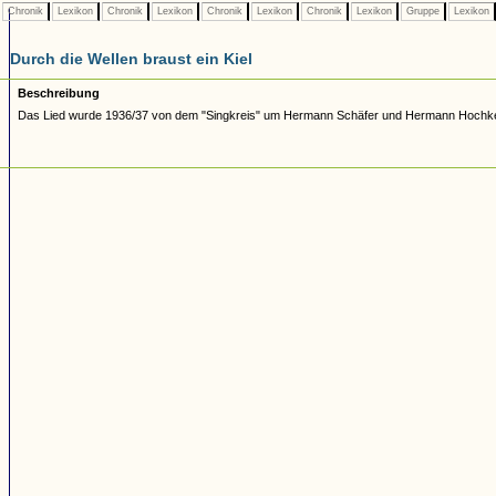
Chronik
Lexikon
Chronik
Lexikon
Chronik
Lexikon
Chronik
Lexikon
Gruppe
Lexikon
Durch die Wellen braust ein Kiel
Beschreibung
Das Lied wurde 1936/37 von dem "Singkreis" um Hermann Schäfer und Hermann Hochk