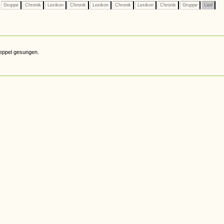
Gruppe
Chronik
Lexikon
Chronik
Lexikon
Chronik
Lexikon
Chronik
Gruppe
Lied
eppel gesungen.