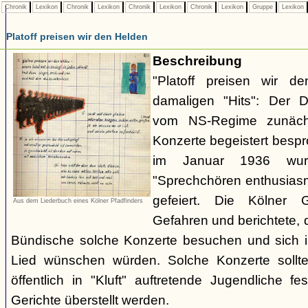
Chronik
Lexikon
Chronik
Lexikon
Chronik
Lexikon
Chronik
Lexikon
Gruppe
Lexikon
Platoff preisen wir den Helden
Beschreibung
"Platoff preisen wir d
damaligen "Hits": Der 
vom NS-Regime zunächs
Konzerte begeistert besp
im Januar 1936 wu
"Sprechchören enthusiasm
gefeiert. Die Kölner 
Aus dem Liederbuch eines Kölner Pfadfinders
Gefahren und berichtete,
Bündische solche Konzerte besuchen und sich i
Lied wünschen würden. Solche Konzerte sollten
öffentlich in "Kluft" auftretende Jugendliche
Gerichte überstellt werden.