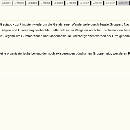
Gruppe
Chronik
Lexikon
Chronik
Lexikon
Chronik
Lexikon
Chronik
Lexikon
Chronik
ner Gestapo - zu Pfingsten wiederum die Gefahr einer Wanderwelle durch illegale Gruppen. N
elgien und Luxemburg beobachtet hatte, will sie zu Pfingsten ähnliche Erscheinungen bere
e die Gegend um Gummersbach und Marienheide im Oberbergischen werden als Orte genannt
s eine organisatorische Leitung der noch existierenden bündischen Gruppen gibt, wer deren 