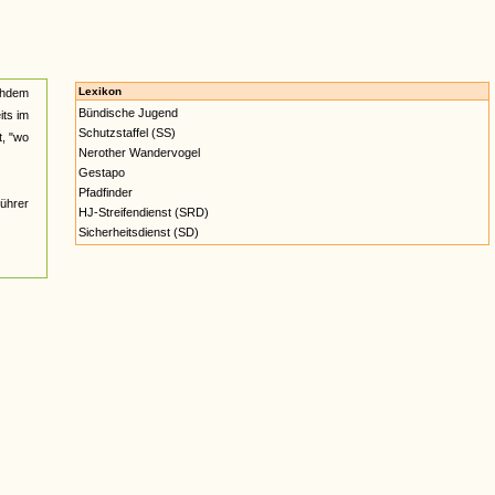
Lexikon
achdem
Bündische Jugend
its im
Schutzstaffel (SS)
, "wo
Nerother Wandervogel
Gestapo
Pfadfinder
Führer
HJ-Streifendienst (SRD)
Sicherheitsdienst (SD)