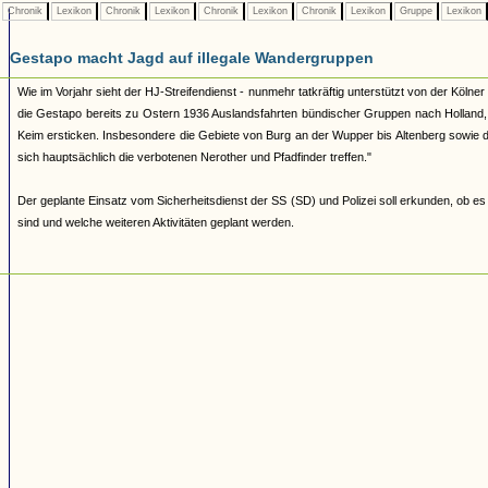
Chronik
Lexikon
Chronik
Lexikon
Chronik
Lexikon
Chronik
Lexikon
Gruppe
Lexikon
Gestapo macht Jagd auf illegale Wandergruppen
Wie im Vorjahr sieht der HJ-Streifendienst - nunmehr tatkräftig unterstützt von der Köl
die Gestapo bereits zu Ostern 1936 Auslandsfahrten bündischer Gruppen nach Holland, B
Keim ersticken. Insbesondere die Gebiete von Burg an der Wupper bis Altenberg sowi
sich hauptsächlich die verbotenen Nerother und Pfadfinder treffen."
Der geplante Einsatz vom Sicherheitsdienst der SS (SD) und Polizei soll erkunden, ob e
sind und welche weiteren Aktivitäten geplant werden.