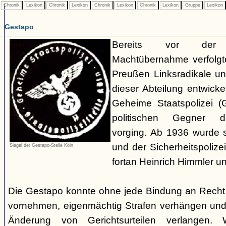
Chronik
Lexikon
Chronik
Lexikon
Chronik
Lexikon
Chronik
Lexikon
Gruppe
Lexikon
Gestapo
Bereits vor der nat
Machtübernahme verfolgte 
Preußen Linksradikale u
dieser Abteilung entwicke
Geheime Staatspolizei (
politischen Gegner de
vorging. Ab 1936 wurde si
und der Sicherheitspolize
Siegel der Gestapo-Stelle Köln
fortan Heinrich Himmler u
Die Gestapo konnte ohne jede Bindung an Rech
vornehmen, eigenmächtig Strafen verhängen und
Änderung von Gerichtsurteilen verlangen. Wi