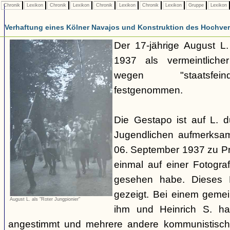
Chronik
Lexikon
Chronik
Lexikon
Chronik
Lexikon
Chronik
Lexikon
Gruppe
Lexikon
Verhaftung eines Kölner Navajos und Konstruktion des Hochverra
Der 17-jährige August L
1937 als vermeintliche
wegen "staatsfeind
festgenommen.
Die Gestapo ist auf L. 
Jugendlichen aufmerksa
06. September 1937 zu Pro
einmal auf einer Fotogra
gesehen habe. Dieses F
gezeigt. Bei einem geme
August L. als "Roter Jungpionier"
ihm und Heinrich S. hab
angestimmt und mehrere andere kommunistisch