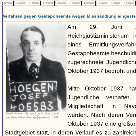
Chronik
Lexikon
Chronik
Lexikon
Chronik
Lexikon
Chronik
Lexikon
Gruppe
Lexikon
Verfahren gegen Gestapobeamte wegen Misshandlung eingestel
Am 29. Juni 19
Reichsjustizministerium 
eines Ermittlungsverf
Gestapobeamte beschuldi
zugerechnete Jugendlich
Oktober 1937 bedroht und
Mitte Oktober 1937 ha
Jugendliche verhaftet
Mitgliedschaft in Nav
wurden. Nach deren Ve
Josef Hoegen, der wohl berüchtigtste und
brutalste Kölner Gestapobeamte um 1947
Oktober 1937 eine großan
Stadtgebiet statt, in deren Verlauf es zu zahlre