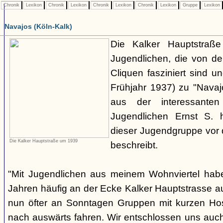
Chronik
Lexikon
Chronik
Lexikon
Chronik
Lexikon
Chronik
Lexikon
Gruppe
Lexikon
Navajos (Köln-Kalk)
Die Kalker Hauptstraße
Jugendlichen, die von de
Cliquen fasziniert sind un
Frühjahr 1937) zu "Navaj
aus der interessante
Jugendlichen Ernst S. 
dieser Jugendgruppe vor 
Die Kalker Hauptstraße um 1939
beschreibt.
"Mit Jugendlichen aus meinem Wohnviertel habe
Jahren häufig an der Ecke Kalker Hauptstrasse au
nun öfter an Sonntagen Gruppen mit kurzen H
nach auswärts fahren. Wir entschlossen uns auc