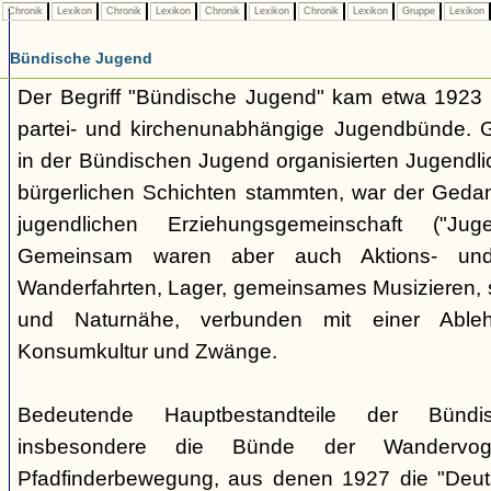
Chronik
Lexikon
Chronik
Lexikon
Chronik
Lexikon
Chronik
Lexikon
Gruppe
Lexikon
Bündische Jugend
Der Begriff "Bündische Jugend" kam etwa 1923 a
partei- und kirchenunabhängige Jugendbünde.
in der Bündischen Jugend organisierten Jugendli
bürgerlichen Schichten stammten, war der Geda
jugendlichen Erziehungsgemeinschaft ("Jug
Gemeinsam waren aber auch Aktions- und
Wanderfahrten, Lager, gemeinsames Musizieren, s
und Naturnähe, verbunden mit einer Ableh
Konsumkultur und Zwänge.
Bedeutende Hauptbestandteile der Bünd
insbesondere die Bünde der Wandervo
Pfadfinderbewegung, aus denen 1927 die "Deuts