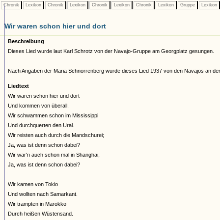
Chronik
Lexikon
Chronik
Lexikon
Chronik
Lexikon
Chronik
Lexikon
Gruppe
Lexikon
Wir waren schon hier und dort
Beschreibung
Dieses Lied wurde laut Karl Schrotz von der Navajo-Gruppe am Georgplatz gesungen.
Nach Angaben der Maria Schnorrenberg wurde dieses Lied 1937 von den Navajos an der
Liedtext
Wir waren schon hier und dort
Und kommen von überall.
Wir schwammen schon im Mississippi
Und durchquerten den Ural.
Wir reisten auch durch die Mandschurei;
Ja, was ist denn schon dabei?
Wir war'n auch schon mal in Shanghai;
Ja, was ist denn schon dabei?
Wir kamen von Tokio
Und wollten nach Samarkant.
Wir trampten in Marokko
Durch heißen Wüstensand.