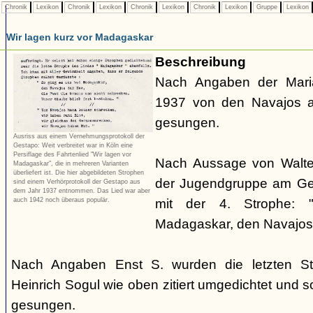
Chronik
Lexikon
Chronik
Lexikon
Chronik
Lexikon
Chronik
Lexikon
Gruppe
Lexikon
Wir lagen kurz vor Madagaskar
Beschreibung
Nach Angaben der Mari
1937 von den Navajos a
gesungen.
Ausriss aus einem Vernehmungsprotokoll der
Gestapo: Weit verbreitet war in Köln eine
Persiflage des Fahrtenlied "Wir lagen vor
Nach Aussage von Walte
Madagaskar", die in mehreren Varianten
überliefert ist. Die hier abgebildeten Strophen
der Jugendgruppe am Geo
sind einem Verhörprotokoll der Gestapo aus
dem Jahr 1937 entnommen. Das Lied war aber
auch 1942 noch überaus populär.
mit der 4. Strophe:
Madagaskar, den Navajos 
Nach Angaben Enst S. wurden die letzten S
Heinrich Sogul wie oben zitiert umgedichtet und 
gesungen.