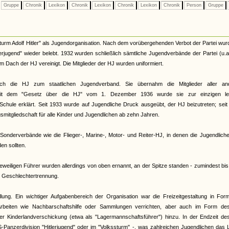
Gruppe
Chronik
Lexikon
Chronik
Lexikon
Chronik
Lexikon
Chronik
Person
Gruppe
urm Adolf Hitler" als Jugendorganisation. Nach dem vorübergehenden Verbot der Partei wur
terjugend" wieder belebt. 1932 wurden schließlich sämtliche Jugendverbände der Partei (u.
Dach der HJ vereinigt. Die Mitglieder der HJ wurden uniformiert.
ch die HJ zum staatlichen Jugendverband. Sie übernahm die Mitglieder aller an
. Mit dem "Gesetz über die HJ" vom 1. Dezember 1936 wurde sie zur einzigen le
Schule erklärt. Seit 1933 wurde auf Jugendliche Druck ausgeübt, der HJ beizutreten; sei
smitgliedschaft für alle Kinder und Jugendlichen ab zehn Jahren.
onderverbände wie die Flieger-, Marine-, Motor- und Reiter-HJ, in denen die Jugendliche
n sollten.
eiligen Führer wurden allerdings von oben ernannt, an der Spitze standen - zumindest bi
te Geschlechtertrennung.
llung. Ein wichtiger Aufgabenbereich der Organisation war die Freizeitgestaltung in Fo
rbeiten wie Nachbarschaftshilfe oder Sammlungen verrichten, aber auch im Form de
 der Kinderlandverschickung (etwa als "Lagermannschaftsführer") hinzu. In der Endzeit d
S-Panzerdivision "Hitlerjugend" oder im "Volkssturm" -, was zahlreichen Jugendlichen das