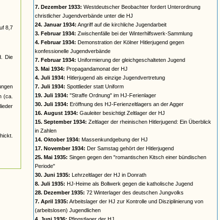
7. Dezember 1933:
Westdeutscher Beobachter fordert Unterordnung
christlicher Jugendverbände unter die HJ
24. Januar 1934:
Angriff auf die kirchliche Jugendarbeit
uf 8,7
3. Februar 1934:
Zwischenfälle bei der Winterhilfswerk-Sammlung
4. Februar 1934:
Demonstration der Kölner Hitlerjugend gegen
konfessionelle Jugendverbände
d. Die
7. Februar 1934:
Uniformierung der gleichgeschalteten Jugend
3. Mai 1934:
Propagandamonat der HJ
4. Juli 1934:
Hitlerjugend als einzige Jugendvertretung
jungen
7. Juli 1934:
Spottlieder statt Uniform
19. Juli 1934:
"Straffe Ordnung" im HJ-Ferienlager
n (ca.
30. Juli 1934:
Eröffnung des HJ-Ferienzeltlagers an der Agger
ieder
16. August 1934:
Gauleiter besichtigt Zeltlager der HJ
15. September 1934:
Zeltlager der rheinischen Hitlerjugend: Ein Überblick
in Zahlen
ickt.
14. Oktober 1934:
Massenkundgebung der HJ
17. November 1934:
Der Samstag gehört der Hitlerjugend
25. Mai 1935:
Singen gegen den "romantischen Kitsch einer bündischen
Periode"
30. Juni 1935:
Lehrzeltlager der HJ in Donrath
8. Juli 1935:
HJ-Heime als Bollwerk gegen die katholische Jugend
28. Dezember 1935:
72 Winterlager des deutschen Jungvolks
7. April 1935:
Arbeitslager der HJ zur Kontrolle und Disziplinierung von
(arbeitslosen) Jugendlichen
4. Juni 1936:
Pfingstlager der HJ