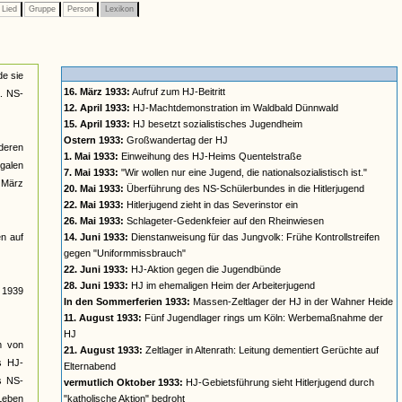
Lied
Gruppe
Person
Lexikon
de sie
16. März 1933:
Aufruf zum HJ-Beitritt
a. NS-
12. April 1933:
HJ-Machtdemonstration im Waldbald Dünnwald
15. April 1933:
HJ besetzt sozialistisches Jugendheim
Ostern 1933:
Großwandertag der HJ
deren
1. Mai 1933:
Einweihung des HJ-Heims Quentelstraße
galen
7. Mai 1933:
"Wir wollen nur eine Jugend, die nationalsozialistisch ist."
t März
20. Mai 1933:
Überführung des NS-Schülerbundes in die Hitlerjugend
22. Mai 1933:
Hitlerjugend zieht in das Severinstor ein
26. Mai 1933:
Schlageter-Gedenkfeier auf den Rheinwiesen
n auf
14. Juni 1933:
Dienstanweisung für das Jungvolk: Frühe Kontrollstreifen
gegen "Uniformmissbrauch"
22. Juni 1933:
HJ-Aktion gegen die Jugendbünde
28. Juni 1933:
HJ im ehemaligen Heim der Arbeiterjugend
s 1939
In den Sommerferien 1933:
Massen-Zeltlager der HJ in der Wahner Heide
11. August 1933:
Fünf Jugendlager rings um Köln: Werbemaßnahme der
HJ
rm von
21. August 1933:
Zeltlager in Altenrath: Leitung dementiert Gerüchte auf
s HJ-
Elternabend
es NS-
vermutlich Oktober 1933:
HJ-Gebietsführung sieht Hitlerjugend durch
 Leben
"katholische Aktion" bedroht