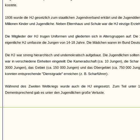
kostete.
1936 wurde die HJ gesetzlich zum staatlichen Jugendverband erklärt und die Jugenddienst
Millionen Kinder und Jugendliche. Neben Elternhaus und Schule war die HJ einzige Erziehun
Die Mitglieder der HJ trugen Uniformen und gliederten sich in Altersgruppen auf: Di
eigentliche HJ umfasste die Jungen von 14-18 Jahre. Die Mädchen waren im Bund Deuts
Die HJ war streng hierarchisch und undemokratisch aufgebaut. Die Jugendlichen sollten 
war in verschiedene Einheiten eingeteilt: Die Kameradschaft (ca. 10 Jungen), die Scha
3000 Jungen), das Gebiet (ca. 150 000 Jungen) und das Obergebiet (ca. 750 000 Jung
konnten entsprechende "Dienstgrade" erreichen (z. B. Scharführer).
Während des Zweiten Weltkriegs wurde auch die HJ eingesetzt. Zum Teil unter 17
Dementsprechend gab es unter den Jugendlichen große Verluste.