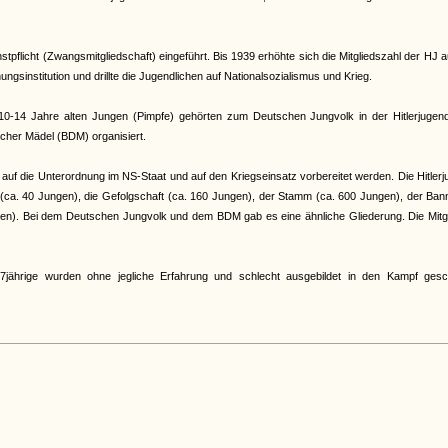
pflicht (Zwangsmitgliedschaft) eingeführt. Bis 1939 erhöhte sich die Mitgliedszahl der HJ a
gsinstitution und drillte die Jugendlichen auf Nationalsozialismus und Krieg.
e 10-14 Jahre alten Jungen (Pimpfe) gehörten zum Deutschen Jungvolk in der Hitlerjugen
cher Mädel (BDM) organisiert.
auf die Unterordnung im NS-Staat und auf den Kriegseinsatz vorbereitet werden. Die Hitler
r (ca. 40 Jungen), die Gefolgschaft (ca. 160 Jungen), der Stamm (ca. 600 Jungen), der Ban
en). Bei dem Deutschen Jungvolk und dem BDM gab es eine ähnliche Gliederung. Die Mitgl
jährige wurden ohne jegliche Erfahrung und schlecht ausgebildet in den Kampf gesch