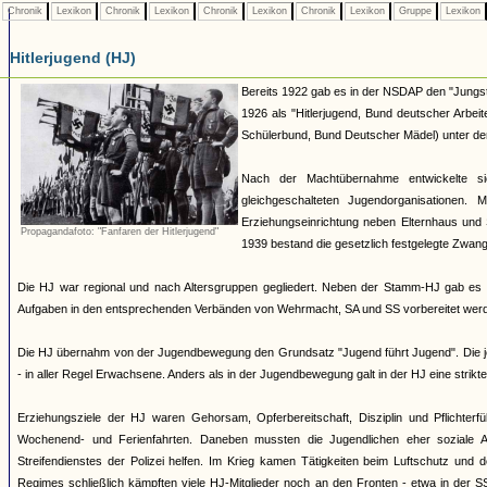
Chronik
Lexikon
Chronik
Lexikon
Chronik
Lexikon
Chronik
Lexikon
Gruppe
Lexikon
Hitlerjugend (HJ)
Bereits 1922 gab es in der NSDAP den "Jungst
1926 als "Hitlerjugend, Bund deutscher Arbei
Schülerbund, Bund Deutscher Mädel) unter dem 
Nach der Machtübernahme entwickelte si
gleichgeschalteten Jugendorganisationen
Erziehungseinrichtung neben Elternhaus und 
Propagandafoto: "Fanfaren der Hitlerjugend"
1939 bestand die gesetzlich festgelegte Zwang
Die HJ war regional und nach Altersgruppen gegliedert. Neben der Stamm-HJ gab es S
Aufgaben in den entsprechenden Verbänden von Wehrmacht, SA und SS vorbereitet werde
Die HJ übernahm von der Jugendbewegung den Grundsatz "Jugend führt Jugend". Die jew
- in aller Regel Erwachsene. Anders als in der Jugendbewegung galt in der HJ eine strik
Erziehungsziele der HJ waren Gehorsam, Opferbereitschaft, Disziplin und Pflichterfü
Wochenend- und Ferienfahrten. Daneben mussten die Jugendlichen eher soziale A
Streifendienstes der Polizei helfen. Im Krieg kamen Tätigkeiten beim Luftschutz und
Regimes schließlich kämpften viele HJ-Mitglieder noch an den Fronten - etwa in der S