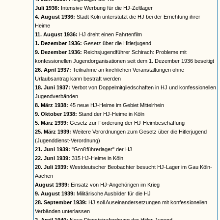
Juli 1936:
Intensive Werbung für die HJ-Zeltlager
4. August 1936:
Stadt Köln unterstützt die HJ bei der Errichtung ihrer
Heime
11. August 1936:
HJ dreht einen Fahrtenfilm
1. Dezember 1936:
Gesetz über die Hitlerjugend
9. Dezember 1936:
Reichsjugendführer Schirach: Probleme mit
konfessionellen Jugendorganisationen seit dem 1. Dezember 1936 beseitigt
26. April 1937:
Teilnahme an kirchlichen Veranstaltungen ohne
Urlaubsantrag kann bestraft werden
18. Juni 1937:
Verbot von Doppelmitgliedschaften in HJ und konfessionellen
Jugendverbänden
8. März 1938:
45 neue HJ-Heime im Gebiet Mittelrhein
9. Oktober 1938:
Stand der HJ-Heime in Köln
5. März 1939:
Gesetz zur Förderung der HJ-Heimbeschaffung
25. März 1939:
Weitere Verordnungen zum Gesetz über die Hitlerjugend
(Jugenddienst-Verordnung)
21. Juni 1939:
"Großführerlager" der HJ
22. Juni 1939:
315 HJ-Heime in Köln
20. Juli 1939:
Westdeutscher Beobachter besucht HJ-Lager im Gau Köln-
Aachen
August 1939:
Einsatz von HJ-Angehörigen im Krieg
9. August 1939:
Militärische Ausbilder für die HJ
28. September 1939:
HJ soll Auseinandersetzungen mit konfessionellen
Verbänden unterlassen