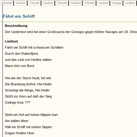
Chronik
Lexikon
Chronik
Lexikon
Chronik
Lexikon
Chronik
Lexikon
Gruppe
Lexikon
Fährt ein Schiff
Beschreibung
Der Liedertext wird bei einer Großrazzia der Gestapo gegen Kölner Navajos am 19. Okt
Liedtext
Fährt ein Schiff mit schwarzen Schilden
Durch den Rabenfjord,
und das Lied von Hedins wilden
Mann tönt von Bord.
Hei wie der Sturm heult, hei wie
Die Brandung dröhnt. Hei Hedin
Schwingt die Klinge, Hei Hedin
Stößt ins Horn auf daß der Sieg
Gelinge trotz ???
Steht ein Hof auf hohen Klippen hart
Am wilden Meer
Hält ein Schiff mit seinen Sippen
Gegen Hedins Heer