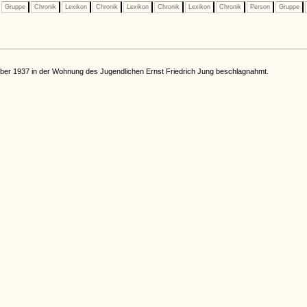
Gruppe
Chronik
Lexikon
Chronik
Lexikon
Chronik
Lexikon
Chronik
Person
Gruppe
ober 1937 in der Wohnung des Jugendlichen Ernst Friedrich Jung beschlagnahmt.