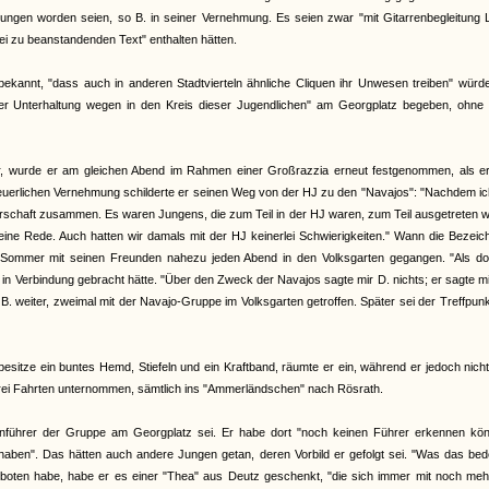
gesungen worden seien, so B. in seiner Vernehmung. Es seien zwar "mit Gitarrenbegleitung 
lei zu beanstandenden Text" enthalten hätten.
ekannt, "dass auch in anderen Stadtvierteln ähnliche Cliquen ihr Unwesen treiben" würde
 der Unterhaltung wegen in den Kreis dieser Jugendlichen" am Georgplatz begeben, ohne 
 wurde er am gleichen Abend im Rahmen einer Großrazzia erneut festgenommen, als er
euerlichen Vernehmung schilderte er seinen Weg von der HJ zu den "Navajos": "Nachdem ic
rschaft zusammen. Es waren Jungens, die zum Teil in der HJ waren, zum Teil ausgetreten 
e Rede. Auch hatten wir damals mit der HJ keinerlei Schwierigkeiten." Wann die Bezeic
 Sommer mit seinen Freunden nahezu jeden Abend in den Volksgarten gegangen. "Als dor
n Verbindung gebracht hätte. "Über den Zweck der Navajos sagte mir D. nichts; er sagte mi
 weiter, zweimal mit der Navajo-Gruppe im Volksgarten getroffen. Später sei der Treffpun
 besitze ein buntes Hemd, Stiefeln und ein Kraftband, räumte er ein, während er jedoch nich
drei Fahrten unternommen, sämtlich ins "Ammerländschen" nach Rösrath.
nführer der Gruppe am Georgplatz sei. Er habe dort "noch keinen Führer erkennen kön
 haben". Das hätten auch andere Jungen getan, deren Vorbild er gefolgt sei. "Was das be
verboten habe, habe er es einer "Thea" aus Deutz geschenkt, "die sich immer mit noch me