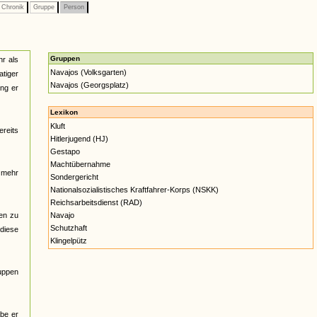
Chronik
Gruppe
Person
Gruppen
hr als
Navajos (Volksgarten)
atiger
Navajos (Georgsplatz)
ing er
Lexikon
Kluft
ereits
Hitlerjugend (HJ)
Gestapo
Machtübernahme
t mehr
Sondergericht
Nationalsozialistisches Kraftfahrer-Korps (NSKK)
Reichsarbeitsdienst (RAD)
en zu
Navajo
Schutzhaft
 diese
Klingelpütz
ruppen
abe er