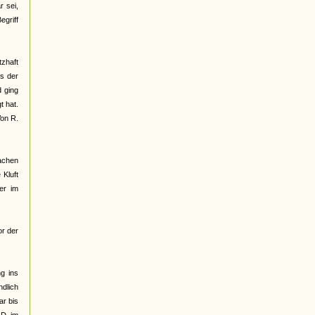
r sei,
egriff
zhaft
us der
d ging
 hat.
Von R.
sachen
 Kluft
er im
or der
g ins
ndlich
ar bis