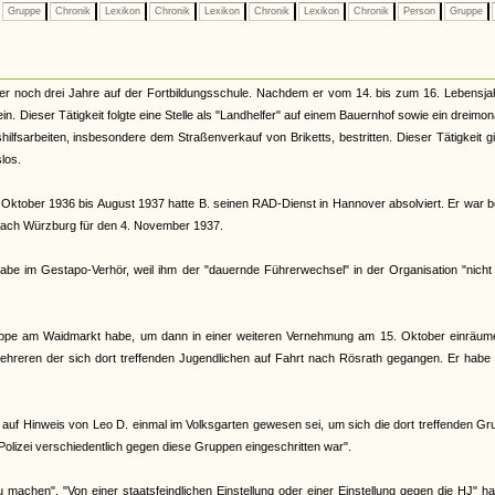
Gruppe
Chronik
Lexikon
Chronik
Lexikon
Chronik
Lexikon
Chronik
Person
Gruppe
 er noch drei Jahre auf der Fortbildungsschule. Nachdem er vom 14. bis zum 16. Lebensja
nfein. Dieser Tätigkeit folgte eine Stelle als "Landhelfer" auf einem Bauernhof sowie ein dreimon
ilfsarbeiten, insbesondere dem Straßenverkauf von Briketts, bestritten. Dieser Tätigkeit g
los.
Oktober 1936 bis August 1937 hatte B. seinen RAD-Dienst in Hannover absolviert. Er war b
hl nach Würzburg für den 4. November 1937.
abe im Gestapo-Verhör, weil ihm der "dauernde Führerwechsel" in der Organisation "nich
ruppe am Waidmarkt habe, um dann in einer weiteren Vernehmung am 15. Oktober einräum
 mehreren der sich dort treffenden Jugendlichen auf Fahrt nach Rösrath gegangen. Er habe
auf Hinweis von Leo D. einmal im Volksgarten gewesen sei, um sich die dort treffenden G
Polizei verschiedentlich gegen diese Gruppen eingeschritten war".
machen". "Von einer staatsfeindlichen Einstellung oder einer Einstellung gegen die HJ" h