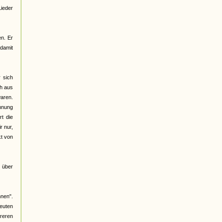
Lieder
n. Er
damit
 sich
h aus
waren.
hnung
t die
r nur,
kt von
t über
nen".
deuten
hreren