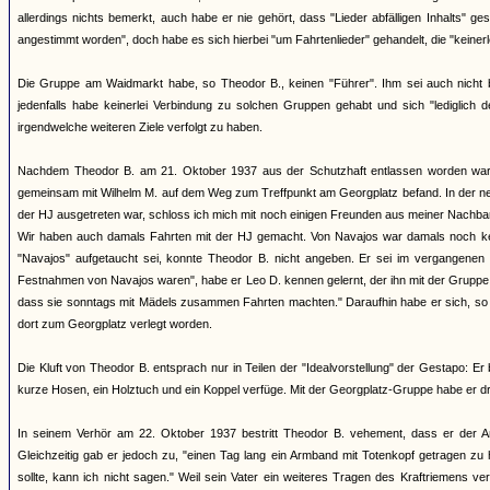
allerdings nichts bemerkt, auch habe er nie gehört, dass "Lieder abfälligen Inhalts" 
angestimmt worden", doch habe es sich hierbei "um Fahrtenlieder" gehandelt, die "keiner
Die Gruppe am Waidmarkt habe, so Theodor B., keinen "Führer". Ihm sei auch nicht b
jedenfalls habe keinerlei Verbindung zu solchen Gruppen gehabt und sich "lediglich
irgendwelche weiteren Ziele verfolgt zu haben.
Nachdem Theodor B. am 21. Oktober 1937 aus der Schutzhaft entlassen worden war,
gemeinsam mit Wilhelm M. auf dem Weg zum Treffpunkt am Georgplatz befand. In der n
der HJ ausgetreten war, schloss ich mich mit noch einigen Freunden aus meiner Nachba
Wir haben auch damals Fahrten mit der HJ gemacht. Von Navajos war damals noch kein
"Navajos" aufgetaucht sei, konnte Theodor B. nicht angeben. Er sei im vergangenen
Festnahmen von Navajos waren", habe er Leo D. kennen gelernt, der ihn mit der Gruppe i
dass sie sonntags mit Mädels zusammen Fahrten machten." Daraufhin habe er sich, so B.
dort zum Georgplatz verlegt worden.
Die Kluft von Theodor B. entsprach nur in Teilen der "Idealvorstellung" der Gestapo: Er
kurze Hosen, ein Holztuch und ein Koppel verfüge. Mit der Georgplatz-Gruppe habe er 
In seinem Verhör am 22. Oktober 1937 bestritt Theodor B. vehement, dass er der A
Gleichzeitig gab er jedoch zu, "einen Tag lang ein Armband mit Totenkopf getragen zu
sollte, kann ich nicht sagen." Weil sein Vater ein weiteres Tragen des Kraftriemens 