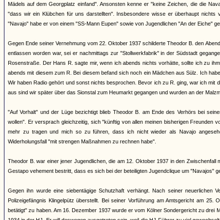
Mädels auf dem Georgplatz einfand". Ansonsten kenne er "keine Zeichen, die die Navaj
"dass wir ein Klübchen für uns darstellten". Insbesondere wisse er überhaupt nichts 
"Navajo" habe er von einem "SS-Mann Eupen" sowie von Jugendlichen "An der Eiche" ge
Gegen Ende seiner Vernehmung vom 22. Oktober 1937 schilderte Theodor B. den Abend
entlassen worden war, sei er nachmittags zur "Stollwerkfabrik" in der Südstadt gegange
Rosenstraße. Der Hans R. sagte mir, wenn ich abends nichts vorhätte, sollte ich zu ih
abends mit diesem zum R. Bei diesem befand sich noch ein Mädchen aus Sülz. Ich hab
Wir haben Radio gehört und sonst nichts besprochen. Bevor ich zu R. ging, war ich mit
aus sind wir später über das Sionstal zum Heumarkt gegangen und wurden an der Malz
"Auf Vorhalt" und der Lüge bezichtigt blieb Theodor B. am Ende des Verhörs bei sein
wollen". Er versprach gleichzeitig, sich "künftig von allen meinen bisherigen Freunde
mehr zu tragen und mich so zu führen, dass ich nicht wieder als Navajo angese
Widerholungsfall "mit strengen Maßnahmen zu rechnen habe".
Theodor B. war einer jener Jugendlichen, die am 12. Oktober 1937 in den Zwischenfall
Gestapo vehement bestritt, dass es sich bei der beteiligten Jugendclique um "Navajos" g
Gegen ihn wurde eine siebentägige Schutzhaft verhängt. Nach seiner neuerlichen
Polizeigefängnis Klingelpütz überstellt. Bei seiner Vorführung am Amtsgericht am 25. 
betätigt" zu haben. Am 16. Dezember 1937 wurde er vom Kölner Sondergericht zu drei Mo