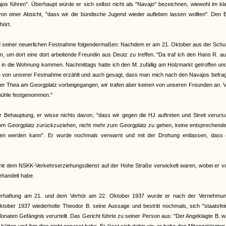
os führen". Überhaupt würde er sich selbst nicht als "Navajo" bezeichnen, wiewohl im kla
von einer Absicht, "dass wir die bündische Jugend wieder aufleben lassen wollten". Den B
hört.
 seiner neuerlichen Festnahme folgendermaßen: Nachdem er am 21. Oktober aus der Schut
n, um dort eine dort arbeitende Freundin aus Deutz zu treffen. "Da traf ich den Hans R. a
m in die Wohnung kommen. Nachmittags hatte ich den M. zufällig am Holzmarkt getroffen un
e von unserer Festnahme erzählt und auch gesagt, dass man mich nach den Navajos befragt
 der Thea am Georgplatz vorbeigegangen, wir trafen aber keinen von unseren Freunden an. 
mühle festgenommen."
er Behauptung, er wisse nichts davon, "dass wir gegen die HJ auftreten und Streit verur
n vom Georgplatz zurückzuziehen, nicht mehr zum Georgplatz zu gehen, keine entsprechende
hen werden kann". Er wurde nochmals verwarnt und mit der Drohung entlassen, dass 
 mit dem NSKK-Verkehrserziehungsdienst auf der Hohe Straße verwickelt waren, wobei er v
ehandelt habe.
 Verhaftung am 21. und dem Verhör am 22. Oktober 1937 wurde er nach der Vernehmun
Oktober 1937 wiederholte Theodor B. seine Aussage und bestritt nochmals, sich "staatsfei
naten Gefängnis verurteilt. Das Gericht führte zu seiner Person aus: "Der Angeklagte B. w