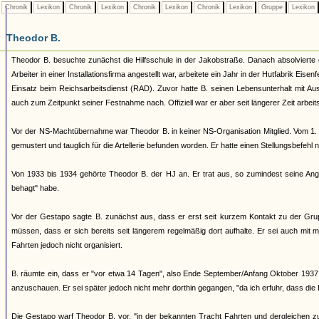
Chronik
Lexikon
Chronik
Lexikon
Chronik
Lexikon
Chronik
Lexikon
Gruppe
Lexikon
Theodor B.
Theodor B. besuchte zunächst die Hilfsschule in der Jakobstraße. Danach absolvierte
Arbeiter in einer Installationsfirma angestellt war, arbeitete ein Jahr in der Hutfabrik Eise
Einsatz beim Reichsarbeitsdienst (RAD). Zuvor hatte B. seinen Lebensunterhalt mit Aush
auch zum Zeitpunkt seiner Festnahme nach. Offiziell war er aber seit längerer Zeit arbeits
Vor der NS-Machtübernahme war Theodor B. in keiner NS-Organisation Mitglied. Vom 1. 
gemustert und tauglich für die Artellerie befunden worden. Er hatte einen Stellungsbefe
Von 1933 bis 1934 gehörte Theodor B. der HJ an. Er trat aus, so zumindest seine Ang
behagt" habe.
Vor der Gestapo sagte B. zunächst aus, dass er erst seit kurzem Kontakt zu der G
müssen, dass er sich bereits seit längerem regelmäßig dort aufhalte. Er sei auch mit
Fahrten jedoch nicht organisiert.
B. räumte ein, dass er "vor etwa 14 Tagen", also Ende September/Anfang Oktober 1937 
anzuschauen. Er sei später jedoch nicht mehr dorthin gegangen, "da ich erfuhr, dass die 
Die Gestapo warf Theodor B. vor, "in der bekannten Tracht Fahrten und dergleichen zu 