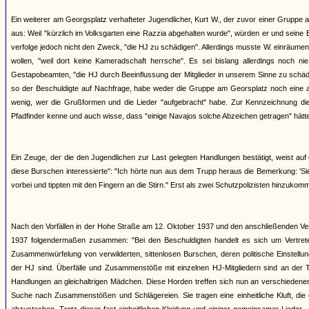
Ein weiterer am Georgsplatz verhafteter Jugendlicher, Kurt W., der zuvor einer Gruppe a
aus: Weil "kürzlich im Volksgarten eine Razzia abgehalten wurde", würden er und se
verfolge jedoch nicht den Zweck, "die HJ zu schädigen". Allerdings musste W. einräumen
wollen, "weil dort keine Kameradschaft herrsche". Es sei bislang allerdings noch
Gestapobeamten, "die HJ durch Beeinflussung der Mitglieder in unserem Sinne zu schädi
so der Beschuldigte auf Nachfrage, habe weder die Gruppe am Georsplatz noch eine a
wenig, wer die Grußformen und die Lieder "aufgebracht" habe. Zur Kennzeichnung dies
Pfadfinder kenne und auch wisse, dass "einige Navajos solche Abzeichen getragen" hätten,
Ein Zeuge, der die den Jugendlichen zur Last gelegten Handlungen bestätigt, weist au
diese Burschen interessierte": "Ich hörte nun aus dem Trupp heraus die Bemerkung: 'Sie
vorbei und tippten mit den Fingern an die Stirn." Erst als zwei Schutzpolizisten hinzukom
Nach den Vorfällen in der Hohe Straße am 12. Oktober 1937 und den anschließenden Ve
1937 folgendermaßen zusammen: "Bei den Beschuldigten handelt es sich um Vertreter 
Zusammenwürfelung von verwilderten, sittenlosen Burschen, deren politische Einstellu
der HJ sind. Überfälle und Zusammenstöße mit einzelnen HJ-Mitgliedern sind an der 
Handlungen an gleichaltrigen Mädchen. Diese Horden treffen sich nun an verschieden
Suche nach Zusammenstößen und Schlägereien. Sie tragen eine einheitliche Kluft, die