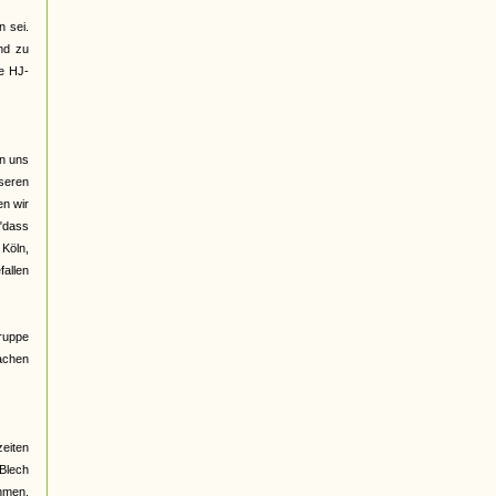
 sei.
nd zu
ge HJ-
on uns
seren
n wir
 "dass
 Köln,
fallen
Gruppe
rachen
eiten
 Blech
ehmen,