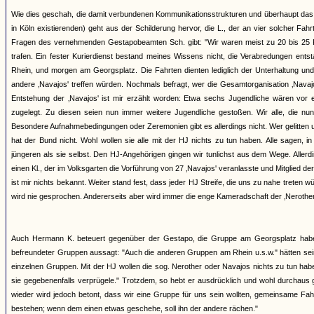
Wie dies geschah, die damit verbundenen Kommunikationsstrukturen und überhaupt das 
in Köln existierenden) geht aus der Schilderung hervor, die L., der an vier solcher 
Fragen des vernehmenden Gestapobeamten Sch. gibt: "Wir waren meist zu 20 bis 25 Pe
trafen. Ein fester Kurierdienst bestand meines Wissens nicht, die Verabredungen ents
Rhein, und morgen am Georgsplatz. Die Fahrten dienten lediglich der Unterhaltung und
andere ‚Navajos' treffen würden. Nochmals befragt, wer die Gesamtorganisation ‚Navajos'
Entstehung der ‚Navajos' ist mir erzählt worden: Etwa sechs Jugendliche wären vor 
zugelegt. Zu diesen seien nun immer weitere Jugendliche gestoßen. Wir alle, die nun
Besondere Aufnahmebedingungen oder Zeremonien gibt es allerdings nicht. Wer gelitten und
hat der Bund nicht. Wohl wollen sie alle mit der HJ nichts zu tun haben. Alle sagen, i
jüngeren als sie selbst. Den HJ-Angehörigen gingen wir tunlichst aus dem Wege. Aller
einen Kl., der im Volksgarten die Vorführung von 27 ‚Navajos' veranlasste und Mitglied 
ist mir nichts bekannt. Weiter stand fest, dass jeder HJ Streife, die uns zu nahe treten 
wird nie gesprochen. Andererseits aber wird immer die enge Kameradschaft der ‚Nerother' 
Auch Hermann K. beteuert gegenüber der Gestapo, die Gruppe am Georgsplatz habe k
befreundeter Gruppen aussagt: "Auch die anderen Gruppen am Rhein u.s.w." hätten sei
einzelnen Gruppen. Mit der HJ wollen die sog. Nerother oder Navajos nichts zu tun ha
sie gegebenenfalls verprügele." Trotzdem, so hebt er ausdrücklich und wohl durchaus 
wieder wird jedoch betont, dass wir eine Gruppe für uns sein wollten, gemeinsame Fa
bestehen; wenn dem einen etwas geschehe, soll ihn der andere rächen."