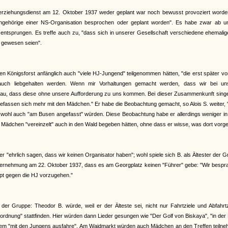
erziehungsdienst am 12. Oktober 1937 weder geplant war noch bewusst provoziert worden
Angehörige einer NS-Organisation besprochen oder geplant worden". Es habe zwar ab u
 entsprungen. Es treffe auch zu, "dass sich in unserer Gesellschaft verschiedene ehemali
n gewesen seien".
en Königsforst anfänglich auch "viele HJ-Jungend" teilgenommen hätten, "die erst später v
auch liebgehalten werden. Wenn mir Vorhaltungen gemacht werden, dass wir bei un
u, dass diese ohne unsere Aufforderung zu uns kommen. Bei dieser Zusammenkunft singe
fassen sich mehr mit den Mädchen." Er habe die Beobachtung gemacht, so Alois S. weiter,
i wohl auch "am Busen angefasst" würden. Diese Beobachtung habe er allerdings weniger in
ädchen "vereinzelt" auch in den Wald begeben hätten, ohne dass er wisse, was dort vorge
 "ehrlich sagen, dass wir keinen Organisator haben"; wohl spiele sich B. als Ältester der 
r Vernehmung am 22. Oktober 1937, dass es am Georgplatz keinen "Führer" gebe: "Wir besp
upt gegen die HJ vorzugehen."
r Gruppe: Theodor B. würde, weil er der Älteste sei, nicht nur Fahrtziele und Abfahrtz
nung" stattfinden. Hier würden dann Lieder gesungen wie "Der Golf von Biskaya", "in der
 Kurzem "mit den Jungens ausfahre". Am Waidmarkt würden auch Mädchen an den Treffen teiln