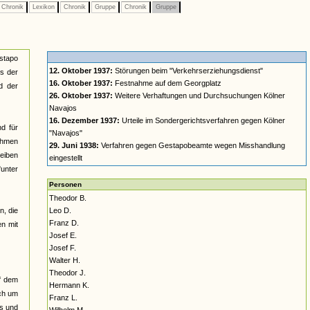
Chronik
Lexikon
Chronik
Gruppe
Chronik
Gruppe
estapo
12. Oktober 1937:
Störungen beim "Verkehrserziehungsdienst"
s der
16. Oktober 1937:
Festnahme auf dem Georgplatz
d der
26. Oktober 1937:
Weitere Verhaftungen und Durchsuchungen Kölner
Navajos
16. Dezember 1937:
Urteile im Sondergerichtsverfahren gegen Kölner
d für
"Navajos"
ehmen
29. Juni 1938:
Verfahren gegen Gestapobeamte wegen Misshandlung
heiben
eingestellt
"unter
Personen
Theodor B.
n, die
Leo D.
Franz D.
en mit
Josef E.
Josef F.
Walter H.
Theodor J.
uf dem
Hermann K.
uch um
Franz L.
ts und