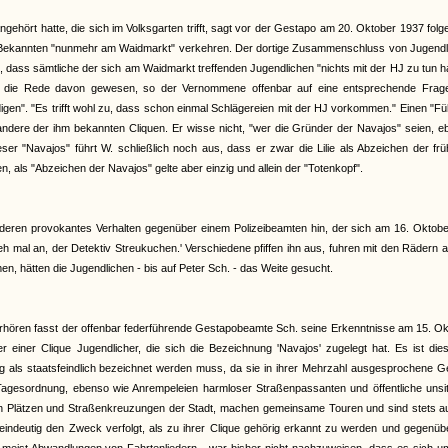
ngehört hatte, die sich im Volksgarten trifft, sagt vor der Gestapo am 20. Oktober 1937 fol
ine Bekannten "nunmehr am Waidmarkt" verkehren. Der dortige Zusammenschluss von Jugendl
, dass sämtliche der sich am Waidmarkt treffenden Jugendlichen "nichts mit der HJ zu tun 
 nie die Rede davon gewesen, so der Vernommene offenbar auf eine entsprechende Frag
gen". "Es trifft wohl zu, dass schon einmal Schlägereien mit der HJ vorkommen." Einen "Fü
ndere der ihm bekannten Cliquen. Er wisse nicht, "wer die Gründer der Navajos" seien, e
er "Navajos" führt W. schließlich noch aus, dass er zwar die Lilie als Abzeichen der fr
 als "Abzeichen der Navajos" gelte aber einzig und allein der "Totenkopf".
f deren provokantes Verhalten gegenüber einem Polizeibeamten hin, der sich am 16. Oktobe
h mal an, der Detektiv Streukuchen.' Verschiedene pfiffen ihn aus, fuhren mit den Rädern 
men, hätten die Jugendlichen - bis auf Peter Sch. - das Weite gesucht.
rhören fasst der offenbar federführende Gestapobeamte Sch. seine Erkenntnisse am 15. O
einer Clique Jugendlicher, die sich die Bezeichnung 'Navajos' zugelegt hat. Es ist dies
ng als staatsfeindlich bezeichnet werden muss, da sie in ihrer Mehrzahl ausgesprochene 
Tagesordnung, ebenso wie Anrempeleien harmloser Straßenpassanten und öffentliche unsitt
en Plätzen und Straßenkreuzungen der Stadt, machen gemeinsame Touren und sind stets au
 eindeutig den Zweck verfolgt, als zu ihrer Clique gehörig erkannt zu werden und gegenü