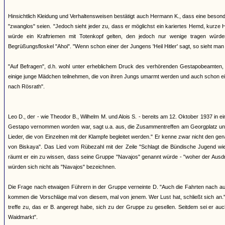
Hinsichtlich Kleidung und Verhaltensweisen bestätigt auch Hermann K., dass eine beson
"zwanglos" seien. "Jedoch sieht jeder zu, dass er möglichst ein kariertes Hemd, kurze 
würde ein Kraftriemen mit Totenkopf gelten, den jedoch nur wenige tragen würd
Begrüßungsfloskel "Ahoi". "Wenn schon einer der Jungens 'Heil Hitler' sagt, so sieht man 
"Auf Befragen", d.h. wohl unter erheblichem Druck des verhörenden Gestapobeamten, 
einige junge Mädchen teilnehmen, die von ihren Jungs umarmt werden und auch schon e
nach Rösrath".
Leo D., der - wie Theodor B., Wilhelm M. und Alois S. - bereits am 12. Oktober 1937 in e
Gestapo vernommen worden war, sagt u.a. aus, die Zusammentreffen am Georgplatz und d
Lieder, die von Einzelnen mit der Klampfe begleitet werden." Er kenne zwar nicht den g
von Biskaya". Das Lied vom Rübezahl mit der Zeile "Schlagt die Bündische Jugend wied
räumt er ein zu wissen, dass seine Gruppe "Navajos" genannt würde - "woher der Ausdruc
würden sich nicht als "Navajos" bezeichnen.
Die Frage nach etwaigen Führern in der Gruppe verneinte D. "Auch die Fahrten nach ausw
kommen die Vorschläge mal von diesem, mal von jenem. Wer Lust hat, schließt sich an.
treffe zu, das er B. angeregt habe, sich zu der Gruppe zu gesellen. Seitdem sei er 
Waidmarkt".