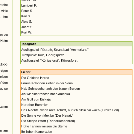
Wilhelm M.
estehe
Lambert P.
viele
Peter S.
Karl S.
s. Ihm
Alois S.
Josef S.
Kurt W.
en zu
] Heim
Topografie
Ausflugsziel: Rösrath, Strandbad "Ammerland"
Treffpunkt: Köln, Georgsplatz
Ausflugsziel: "Königsforst", Königsforst
NSKK-
tigen
Lieder
eiben
Die Goldene Horde
uf den
Graue Kolonnen ziehen in der Sonn
er, so
Hab Sehnsucht nach den blauen Bergen
Als wir einst reisten nach Amerika
Am Golf von Biskaja
Nerother Bummler
stamm
Des Nachts, wenn alles schläft, nur ich allein bin wach (Tiroler Lied)
Die Sonne von Mexiko (Der Navajo)
Die Steppe zittert (Tscherkessenlied)
Hohe Tannen weisen die Sterne
nn am
Ihr lieben Kameraden