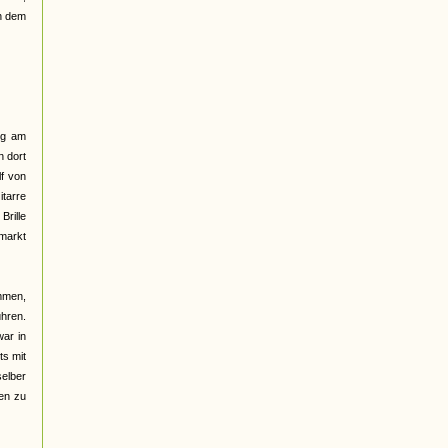
ch dem
lig am
n dort
lf von
itarre
Brille
markt
mmen,
hren.
war in
ts mit
selber
sen zu