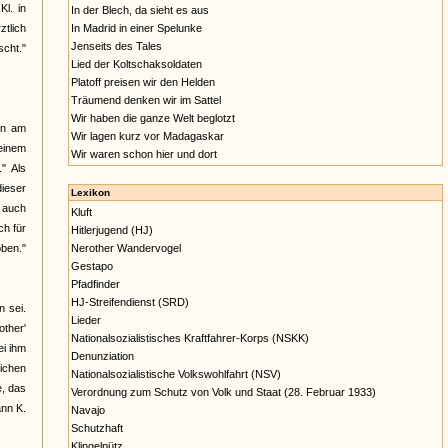
l. in
In der Blech, da sieht es aus
ztlich
In Madrid in einer Spelunke
Jenseits des Tales
cht."
Lied der Koltschaksoldaten
Platoff preisen wir den Helden
Träumend denken wir im Sattel
Wir haben die ganze Welt beglotzt
en am
Wir lagen kurz vor Madagaskar
 einem
Wir waren schon hier und dort
" Als
dieser
Lexikon
s auch
Kluft
h für
Hitlerjugend (HJ)
oben."
Nerother Wandervogel
Gestapo
Pfadfinder
HJ-Streifendienst (SRD)
 sei.
Lieder
other'
Nationalsozialistisches Kraftfahrer-Korps (NSKK)
ei ihm
Denunziation
eichen
Nationalsozialistische Volkswohlfahrt (NSV)
e, das
Verordnung zum Schutz von Volk und Staat (28. Februar 1933)
ann K.
Navajo
Schutzhaft
Klingelpütz