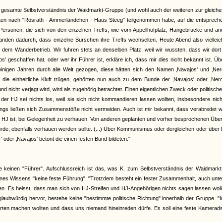
gesamte Selbstverständnis der Waidmarkt-Gruppe (und wohl auch der weiteren zur gleiche
Fahrten nach "Rösrath - Ammerländchen - Haus Steeg" teilgenommen habe, auf die entsprec
rsonen, die sich von den einzelnen Treffs, wie vom Appellhofplatz, Hängebrücke und an
tanden dadurch, dass einzelne Burschen ihre Treffs wechselten. Heute Abend also viellei
 dem Wanderbetrieb. Wir fuhren stets an denselben Platz, weil wir wussten, dass wir dor
 geschaffen hat, oder wer ihr Führer ist, erkläre ich, dass mir dies nicht bekannt ist. Üb
einigen Jahren durch alle Welt gezogen, diese hätten sich den Namen ‚Navajos' und ‚Nero
 die einheitliche Kluft trügen, gehörten nun auch zu dem Bunde der ‚Navajos' oder ‚Nero
 nicht verjagt wird, wird als zugehörig betrachtet. Einen eigentlichen Zweck oder politische
n der HJ sei nichts los, weil sie sich nicht kommandieren lassen wollten, insbesondere nic
dings ließen sich Zusammenstöße nicht vermeiden. Auch ist mir bekannt, dass verabredet 
der HJ ist, bei Gelegenheit zu verhauen. Von anderen geplanten und vorher besprochenen Über
würde, ebenfalls verhauen werden sollte. (...) Über Kommunismus oder dergleichen oder über P
oder ‚Navajos' betont die einen festen Bund bildeten."
einen "Führer". Aufschlussreich ist das, was K. zum Selbstverständnis der Waidmarkt
nes Wissens "keine feste Führung". "Trotzdem besteht ein fester Zusammenhalt, auch unt
ben. Es heisst, dass man sich von HJ-Streifen und HJ-Angehörigen nichts sagen lassen wol
glaubwürdig hervor, bestehe keine "bestimmte politische Richtung" innerhalb der Gruppe. 
hrten machen wollten und dass uns niemand hineinreden dürfe. Es soll eine feste Kamerad