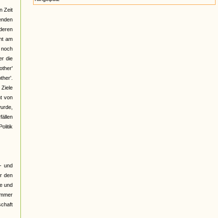
n Zeit
henden
deren
cht am
t noch
er die
ther'
ther'.
 Ziele
ht von
wurde,
fällen
olitik
- und
er den
le und
"Immer
schaft