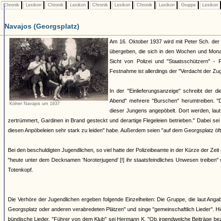
Chronik
Lexikon
Chronik
Lexikon
Chronik
Lexikon
Chronik
Lexikon
Gruppe
Lexikon
Navajos (Georgsplatz)
Am 16. Oktober 1937 wird mit Peter Sch. der 
übergeben, die sich in den Wochen und Mona
Sicht von Polizei und "Staatsschützern" - 
Festnahme ist allerdings der "Verdacht der Zu
In der "Einlieferungsanzeige" schreibt der 
Abend" mehrere "Burschen" herumtreiben. "
Kölner Navajos um 1937
dieser Jungens angepöbelt. Dort werden, laut
zertrümmert, Gardinen in Brand gesteckt und derartige Flegeleien betrieben." Dabei se
diesen Anpöbeleien sehr stark zu leiden" habe. Außerdem seien "auf dem Georgsplatz öft
Bei den beschuldigten Jugendlichen, so viel hatte der Polizeibeamte in der Kürze der Zeit
"heute unter dem Decknamen 'Noroterjugend' [!] ihr staatsfeindliches Unwesen treiben
Totenkopf.
Die Verhöre der Jugendlichen ergeben folgende Einzelheiten: Die Gruppe, die laut Angab
Georgsplatz oder anderen verabredeten Plätzen" und singe "gemeinschaftlich Lieder". H
bündische Lieder. "Führer von dem Klub" sei Hermann K. "Ob irgendwelche Beiträge bezah