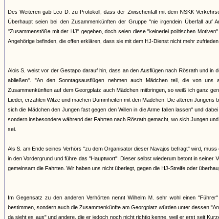
Des Weiteren gab Leo D. zu Protokoll, dass der Zwischenfall mit dem NSKK-Verkehrs
Überhaupt seien bei den Zusammenkünften der Gruppe "nie irgendein Überfall auf 
"Zusammenstöße mit der HJ" gegeben, doch seien diese "keinerlei politischen Motiven"
Angehörige befinden, die offen erklären, dass sie mit dem HJ-Dienst nicht mehr zufriede
Alois S. weist vor der Gestapo darauf hin, dass an den Ausflügen nach Rösrath und in d
abließen". "An den Sonntagsausflügen nehmen auch Mädchen teil, die von uns 
Zusammenkünften auf dem Georgplatz auch Mädchen mitbringen, so weiß ich ganz gena
Lieder, erzählen Witze und machen Dummheiten mit den Mädchen. Die älteren Jungens be
sich die Mädchen den Jungen fast gegen den Willen in die Arme fallen lassen" und dabe
sondern insbesondere während der Fahrten nach Rösrath gemacht, wo sich Jungen und M
sei.
Als S. am Ende seines Verhörs "zu dem Organisator dieser Navajos befragt" wird, muss er
in den Vordergrund und führe das "Hauptwort". Dieser selbst wiederum betont in seine
gemeinsam die Fahrten. Wir haben uns nicht überlegt, gegen die HJ-Streife oder überha
Im Gegensatz zu den anderen Verhörten nennt Wilhelm M. sehr wohl einen "Führer" de
bestimmen, sondern auch die Zusammenkünfte am Georgplatz würden unter dessen "Anord
da sieht es aus" und andere, die er jedoch noch nicht richtig kenne, weil er erst seit