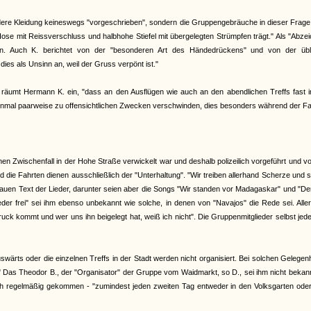
dere Kleidung keineswegs "vorgeschrieben", sondern die Gruppengebräuche in dieser Frage 
Hose mit Reissverschluss und halbhohe Stiefel mit übergelegten Strümpfen trägt." Als "Abze
en. Auch K. berichtet von der "besonderen Art des Händedrückens" und von der übl
dies als Unsinn an, weil der Gruss verpönt ist."
räumt Hermann K. ein, "dass an den Ausflügen wie auch an den abendlichen Treffs fast 
inmal paarweise zu offensichtlichen Zwecken verschwinden, dies besonders während der F
inen Zwischenfall in der Hohe Straße verwickelt war und deshalb polizeilich vorgeführt und v
ie Fahrten dienen ausschließlich der "Unterhaltung". "Wir treiben allerhand Scherze und 
enauen Text der Lieder, darunter seien aber die Songs "Wir standen vor Madagaskar" und "De
er frei" sei ihm ebenso unbekannt wie solche, in denen von "Navajos" die Rede sei. Alle
k kommt und wer uns ihn beigelegt hat, weiß ich nicht". Die Gruppenmitglieder selbst jede
ärts oder die einzelnen Treffs in der Stadt werden nicht organisiert. Bei solchen Gelegen
" Das Theodor B., der "Organisator" der Gruppe vom Waidmarkt, so D., sei ihm nicht bekan
auch regelmäßig gekommen - "zumindest jeden zweiten Tag entweder in den Volksgarten od