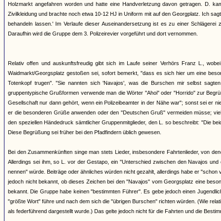
Holzmarkt angefahren worden und hatte eine Handverletzung davon getragen. D. kam
Zivilkleidung und brachte noch etwa 10-12 HJ in Uniform mit auf den Georgplatz. Ich sagt
behandeln lassen.' Im Verlaufe dieser Auseinandersetzung ist es zu einer Schlägere
Daraufhin wird die Gruppe dem 3. Polizeirevier vorgeführt und dort vernommen.
Relativ offen und auskunftsfreudig gibt sich im Laufe seiner Verhörs Franz L., wo
Waidmarkt/Georgsplatz gestoßen sei, sofort bemerkt, "dass es sich hier um eine beson
Totenkopf trugen". "Sie nannten sich 'Navajos', was die Burschen mir selbst sagten
gruppentypische Grußformen verwende man die Wörter "Ahoi" oder "Horrido" zur Begrüßu
Gesellschaft nur dann gehört, wenn ein Polizeibeamter in der Nähe war"; sonst sei er nie
er die besonderen Grüße anwenden oder den "Deutschen Gruß" vermeiden müsse; vielme
den speziellen Händedruck sämtlicher Gruppenmitglieder, den L. so beschreibt: "Die be
Diese Begrüßung sei früher bei den Pfadfindern üblich gewesen.
Bei den Zusammenkünften singe man stets Lieder, insbesondere Fahrtenlieder, von de
Allerdings sei ihm, so L. vor der Gestapo, ein "Unterschied zwischen den Navajos und 
nennen" würde. Beiträge oder ähnliches würden nicht gezahlt, allerdings habe er "schon v
jedoch nicht bekannt, ob dieses Zeichen bei den "Navajos" vom Georgsplatz eine besond
bekannt. Die Gruppe habe keinen "bestimmten Führer". Es gebe jedoch einen Jugendlichen
"größte Wort" führe und nach dem sich die "übrigen Burschen" richten würden. (Wie rela
als federführend dargestellt wurde.) Das gelte jedoch nicht für die Fahrten und die Besti