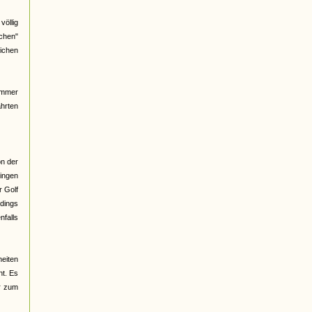
völlig
ichen"
ichen
immer
ahrten
on der
singen
r Golf
rdings
nfalls
heiten
nt. Es
er zum