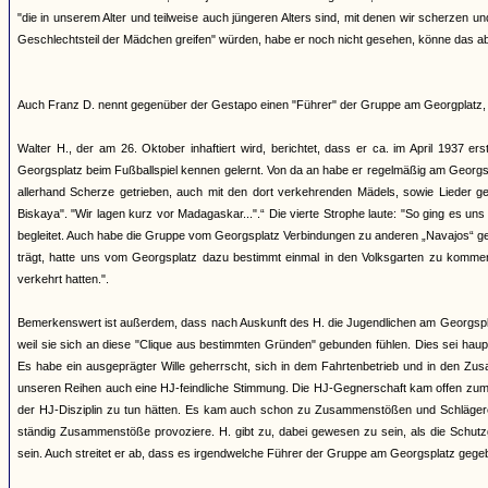
"die in unserem Alter und teilweise auch jüngeren Alters sind, mit denen wir scherze
Geschlechtsteil der Mädchen greifen" würden, habe er noch nicht gesehen, könne das ab
Auch Franz D. nennt gegenüber der Gestapo einen "Führer" der Gruppe am Georgplatz, 
Walter H., der am 26. Oktober inhaftiert wird, berichtet, dass er ca. im April 1937 e
Georgsplatz beim Fußballspiel kennen gelernt. Von da an habe er regelmäßig am Georgs
allerhand Scherze getrieben, auch mit den dort verkehrenden Mädels, sowie Lieder ges
Biskaya". "Wir lagen kurz vor Madagaskar...".“ Die vierte Strophe laute: "So ging es u
begleitet. Auch habe die Gruppe vom Georgsplatz Verbindungen zu anderen „Navajos“ gepf
trägt, hatte uns vom Georgsplatz dazu bestimmt einmal in den Volksgarten zu kommen
verkehrt hatten.".
Bemerkenswert ist außerdem, dass nach Auskunft des H. die Jugendlichen am Georgspl
weil sie sich an diese "Clique aus bestimmten Gründen" gebunden fühlen. Dies sei h
Es habe ein ausgeprägter Wille geherrscht, sich in dem Fahrtenbetrieb und in den Zus
unseren Reihen auch eine HJ-feindliche Stimmung. Die HJ-Gegnerschaft kam offen zum A
der HJ-Disziplin zu tun hätten. Es kam auch schon zu Zusammenstößen und Schlägereien.
ständig Zusammenstöße provoziere. H. gibt zu, dabei gewesen zu sein, als die Schutz
sein. Auch streitet er ab, dass es irgendwelche Führer der Gruppe am Georgsplatz gege