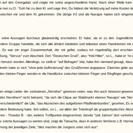
 auf den Georgplatz und zeigte mir seine angeschwollene Hand. Nach einer Weile kam K
e nun zu D.: 'Geh hin zu dem Kl. und sage ihm, Du hättest die Verletzung auf seine Kosten är
i zwischen mir und dem Kl. gekommen. Die übrige HJ und die Navajos haben sich eingemis
bei seine Aussagen durchaus glaubwürdig erscheinen. Er habe, als er zu den Jugendlich
dere Gruppe handelte, die sich alle ähnlich kleideten und teilweise einen Handriemen mit
. Es war ein enger Zusammenhalt, der mir gefiel, sodass ich regelmäßig dort erschien.
ng, "Servus" zum Abschied. Den "Deutschen Gruß", also "Heil Hitler", so L., habe er "in 
 benutzt worden. Allerdings, so stellt er "auf Befragen" klar, habe ihm niemand gesagt, das
hr habe er sich "ohne jede Aufforderung" den Grußformen angepasst. Gleiches gelte auc
iden kleinen Finger werden in die Handlücke zwischen kleinem Finger und Ringfinger gesch
nen einige Lieder der verbotenen „Nerother“ gewesen seien, was ihm auch bewusst gewesen
den Nerothern" nicht bekannt, "da sich die Clique am Waidmarkt ebenso 'Navajos' wie 'Ner
erschiedentlich" die Lilie, "das Abzeichen des aufgelösten Pfadfinderbundes", gesehen, Es s
ere Bedeutung habe; ihm selbst, so L., sei allein der Totenkopf als gruppentypisches Abz
 - Thoedor B. - der, weitere Treffpunkte eingerechnet, bereits "seit Jahren" dort verkehr
tiv solche Aussagen zu werten sind, zeigt die Tatsache, dass in anderen Verhören z.B. Herm
mmung der jeweiligen Ziele, "dies machen die Jungens unter sich aus".