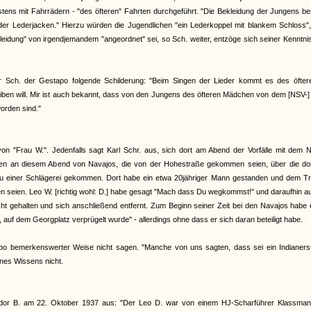
tens mit Fahrrädern - "des öfteren" Fahrten durchgeführt. "Die Bekleidung der Jungens b
r Lederjacken." Hierzu würden die Jugendlichen "ein Lederkoppel mit blankem Schloss", 
eidung" von irgendjemandem "angeordnet" sei, so Sch. weiter, entzöge sich seiner Kenntni
eter Sch. der Gestapo folgende Schilderung: "Beim Singen der Lieder kommt es des öfter
eiben will. Mir ist auch bekannt, dass von den Jungens des öfteren Mädchen von dem [NSV-
orden sind."
on "Frau W.". Jedenfalls sagt Karl Schr. aus, sich dort am Abend der Vorfälle mit dem 
en an diesem Abend von Navajos, die von der Hohestraße gekommen seien, über die dor
h zu einer Schlägerei gekommen. Dort habe ein etwa 20jähriger Mann gestanden und dem Tr
 seien. Leo W. [richtig wohl: D.] habe gesagt "Mach dass Du wegkommst!" und daraufhin a
ht gehalten und sich anschließend entfernt. Zum Beginn seiner Zeit bei den Navajos habe 
, auf dem Georgplatz verprügelt wurde" - allerdings ohne dass er sich daran beteiligt habe.
po bemerkenswerter Weise nicht sagen. "Manche von uns sagten, dass sei ein Indianer
nes Wissens nicht.
eodor B. am 22. Oktober 1937 aus: "Der Leo D. war von einem HJ-Scharführer Klassma