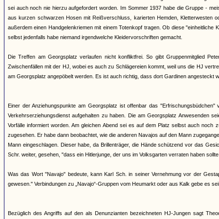
sei auch noch nie hierzu aufgefordert worden. Im Sommer 1937 habe die Gruppe - meis
aus kurzen schwarzen Hosen mit Reißverschluss, karierten Hemden, Kletterwesten ode
außerdem einen Handgelenkriemen mit einem Totenkopf tragen. Ob diese "einheitliche Kl
selbst jedenfalls habe niemand irgendwelche Kleidervorschriften gemacht.
Die Treffen am Georgsplatz verlaufen nicht konfliktfrei. So gibt Gruppenmitglied P
Zwischenfällen mit der HJ, wobei es auch zu Schlägereien kommt, weil uns die HJ vertr
am Georgsplatz angepöbelt werden. Es ist auch richtig, dass dort Gardinen angesteckt w
Einer der Anziehungspunkte am Georgsplatz ist offenbar das "Erfrischungsbüdchen" v
Verkehrserziehungsdienst aufgehalten zu haben. Die am Georgsplatz Anwesenden sei
Vorfälle informiert worden. Am gleichen Abend sei es auf dem Platz selbst auch noc
zugesehen. Er habe dann beobachtet, wie die anderen Navajos auf den Mann zugegangen
Mann eingeschlagen. Dieser habe, da Brillenträger, die Hände schützend vor das Gesic
Schr. weiter, gesehen, "dass ein Hitlerjunge, der uns im Volksgarten verraten haben sollte
Was das Wort "Navajo" bedeute, kann Karl Sch. in seiner Vernehmung vor der Gesta
gewesen." Verbindungen zu „Navajo“-Gruppen vom Heumarkt oder aus Kalk gebe es sei
Bezüglich des Angriffs auf den als Denunzianten bezeichneten HJ-Jungen sagt Th