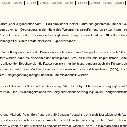
Gruppe
Chronik
Lexikon
Chronik
Lexikon
Chronik
Lexikon
Chronik
Person
Gruppe
erste jener Jugendlichen vom 3. Polizeirevier der Kölner Polizei festgenommen und der G
ten zuvor am Georgsplatz in der Nähe des Waidmarkts getroffen und dort - zumindest au
Passanten und andere Personen belästigt sowie Dinge zerstört hatten. Offizieller Grun
gehörigkeit zu einem staatsfeindlichen Jugendverbande".
die Verhaftung durchführende Polizeihauptwachmeister, am Georgsplatz würden sich "Aben
Dort werden dann die Anwohner der umliegenden Straßen durch das ungebührliche Ben
 vorliegender Beschwerde, die Passanten nicht nur belästigt, sondern auch die Fenstersc
i es insbesondere das Mädchenheim der Nationalsozialistischen Volkswohlfahrt (NSV), das 
ers Hitlerjungendangehörige überfallen und misshandelt" worden.
 ermitteln können, solle es sich um Angehörige "der ehemaligen Pfadfindervereinigung" handel
" würden. Das Erkennungszeichen "der Mitglieder dieser Vereinigung" seien Handgelenkriem
e des Mitglieds Peter Sch. "aus etwa 20 Jungens" besteht, treffe sich fast allabendlich "a
ierbei handele es sich nach seinen Angaben sowohl um (oftmals umgedichtete) Volks- als a
lt" würden, so der 18jährige Schneider im Verhör, wisse er nicht. Er jedenfalls zahle nich