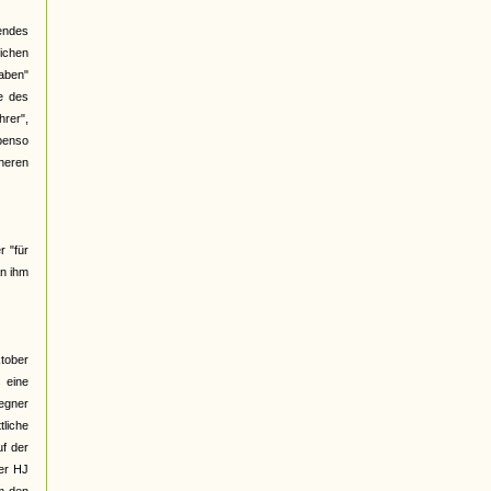
gendes
ichen
haben"
e des
hrer",
benso
üheren
r "für
an ihm
ktober
 eine
Gegner
liche
f der
ber HJ