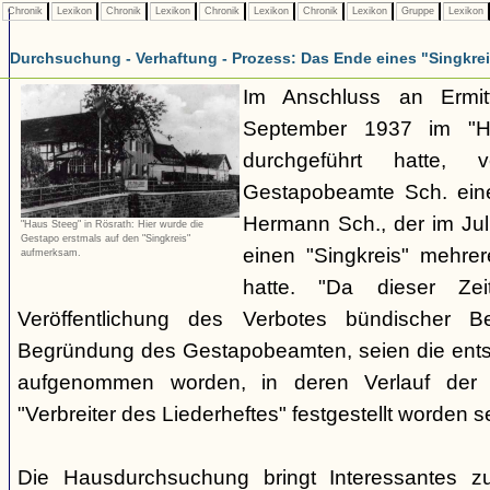
Chronik
Lexikon
Chronik
Lexikon
Chronik
Lexikon
Chronik
Lexikon
Gruppe
Lexikon
Durchsuchung - Verhaftung - Prozess: Das Ende eines "Singkre
Im Anschluss an Ermit
September 1937 im "H
durchgeführt hatte, 
Gestapobeamte Sch. ein
Hermann Sch., der im Jul
"Haus Steeg" in Rösrath: Hier wurde die
Gestapo erstmals auf den "Singkreis"
einen "Singkreis" mehrer
aufmerksam.
hatte. "Da dieser Zei
Veröffentlichung des Verbotes bündischer Be
Begründung des Gestapobeamten, seien die ents
aufgenommen worden, in deren Verlauf der V
"Verbreiter des Liederheftes" festgestellt worden se
Die Hausdurchsuchung bringt Interessantes z