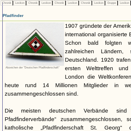
Chronik
Lexikon
Chronik
Lexikon
Chronik
Lexikon
Chronik
Lexikon
Gruppe
Lexikon
Pfadfinder
1907 gründete der Amerik
international organisiert
Schon bald folgten w
zahlreichen Ländern
Deutschland. 1920 trafen
ersten Welttreffen un
Abzeichen der "Deutschen Pfadfinderschaft"
London die Weltkonferen
heute rund 14 Millionen Mitglieder in w
zusammengeschlossen sind.
Die meisten deutschen Verbände sind
Pfadfinderverbände“ zusammengeschlossen, 
katholische „Pfadfinderschaft St. Georg