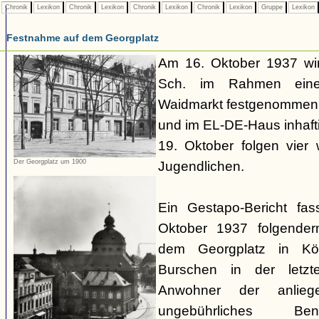
Chronik
Lexikon
Chronik
Lexikon
Chronik
Lexikon
Chronik
Lexikon
Gruppe
Lexikon
Festnahme auf dem Georgplatz
Am 16. Oktober 1937 wir
Sch. im Rahmen eines
Waidmarkt festgenommen,
und im EL-DE-Haus inhafti
19. Oktober folgen vier
Der Georgplatz um 1900
Jugendlichen.
Ein Gestapo-Bericht fa
Oktober 1937 folgende
dem Georgplatz in Kö
Burschen in der letzte
Anwohner der anlieg
ungebührliches Be