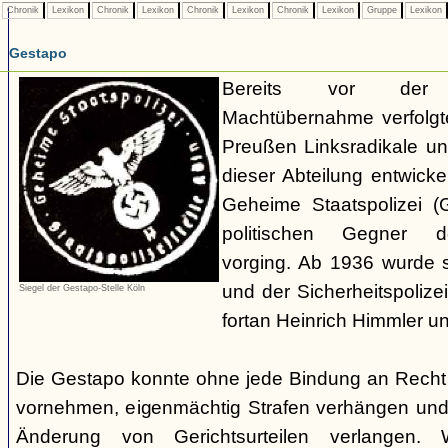
Chronik
Lexikon
Chronik
Lexikon
Chronik
Lexikon
Chronik
Lexikon
Gruppe
Lexikon
Gestapo
Bereits vor der nat
Machtübernahme verfolgte 
Preußen Linksradikale u
dieser Abteilung entwicke
Geheime Staatspolizei (
politischen Gegner de
vorging. Ab 1936 wurde si
und der Sicherheitspolize
Siegel der Gestapo-Stelle Köln
fortan Heinrich Himmler u
Die Gestapo konnte ohne jede Bindung an Rech
vornehmen, eigenmächtig Strafen verhängen und
Änderung von Gerichtsurteilen verlangen. Wi