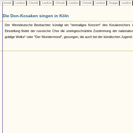
Chronik
Lexikon
Chronik
Lexikon
Chronik
Lexikon
Chronik
Lexikon
Gruppe
Lexikon
Die Don-Kosaken singen in Köln
Der Westdeutsche Beobachter kündigt ein "einmaliges Konzert" des Kosakenchors in
Einstellung findet der russische Chor die uneingeschränkte Zustimmung der national
goldige Wolke" oder "Der Wundermond", gesungen, die auch bei der bündischen Jugend 