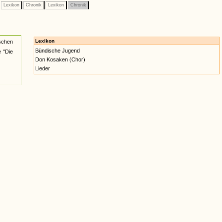
Lexikon
Chronik
Lexikon
Chronik
Lexikon
schen
Bündische Jugend
 "Die
Don Kosaken (Chor)
Lieder