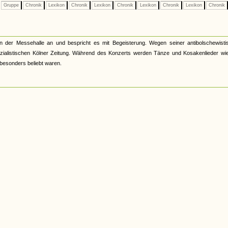
Gruppe
Chronik
Lexikon
Chronik
Lexikon
Chronik
Lexikon
Chronik
Lexikon
Chronik
 der Messehalle an und bespricht es mit Begeisterung. Wegen seiner antibolschewisti
sozialistischen Kölner Zeitung. Während des Konzerts werden Tänze und Kosakenlieder wie
besonders beliebt waren.