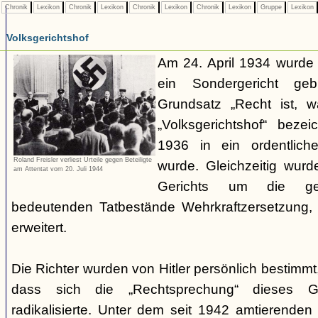
Chronik
Lexikon
Chronik
Lexikon
Chronik
Lexikon
Chronik
Lexikon
Gruppe
Lexikon
Volksgerichtshof
Am 24. April 1934 wurde
ein Sondergericht ge
Grundsatz „Recht ist, 
„Volksgerichtshof“ beze
1936 in ein ordentlich
Roland Freisler verliest Urteile gegen Beteiligte
wurde. Gleichzeitig wurd
am Attentat vom 20. Juli 1944
Gerichts um die ger
bedeutenden Tatbestände Wehrkraftzersetzung
erweitert.
Die Richter wurden von Hitler persönlich bestimmt
dass sich die „Rechtsprechung“ dieses G
radikalisierte. Unter dem seit 1942 amtierenden