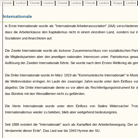
Chronik
Lexikon
Chronik
Lexikon
Chronik
Lexikon
Chronik
Lexikon
Gruppe
Lexikon
Internationale
ie Erste Internationale wurde als "Internationale Arbeiterassoziation" (IAA) verschie
dass die Arbeiterklasse den Kapitalismus nicht in einem einzelnen Land, sondern nur 
Sozialisten und Anarchisten auf.
Die Zweite Internationale wurde als lockerer Zusammenschluss von sozialistischen Par
die Mitgliedsparteien aber den jeweiligen nationalen Interessen unter. Patriotismus 
Auflösung der Zweiten Internationale führte. Sie wurde nach dem Ersten Weltkrieg als gem
Die Dritte Internationale wurde im März 1919 als "Kommunistische Internationale" in Moska
die Weltrevolution erringen. Im Laufe der zwanziger Jahre wurde unter dem Einfluss 
abgelöst. Die Dritte Internationale diente so vor allem als Rechtfertigungsinstrument für
das Bündnis mit den Westalliierten nicht zu gefährden.
Die Vierte Internationale wurde unter dem Einfluss von Stalins Widersacher Tro
Internationalismus wieder zu beleben, blieb aber weitgehend bedeutungslos.
Seit 1888 existiert die "Internationale" auch als Kampflied der Arbeiterbewegung. Der
Verdammte dieser Erde". Das Lied war bis 1943 Hymne der SU.