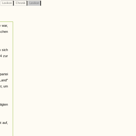
Lexikon
Chronik
Lexikon
e war,
ischen
n sich
14 zur
partei
 Land"
st, um
igten
t auf,