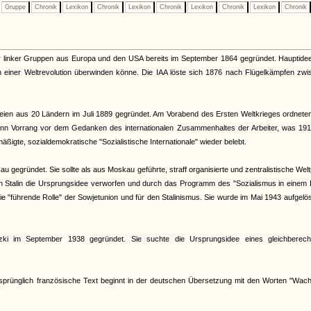
Gruppe
Chronik
Lexikon
Chronik
Lexikon
Chronik
Lexikon
Chronik
Lexikon
Chronik
dener linker Gruppen aus Europa und den USA bereits im September 1864 gegründet. Hauptide
in einer Weltrevolution überwinden könne. Die IAA löste sich 1876 nach Flügelkämpfen zw
teien aus 20 Ländern im Juli 1889 gegründet. Am Vorabend des Ersten Weltkrieges ordnete
gewann Vorrang vor dem Gedanken des internationalen Zusammenhaltes der Arbeiter, was 19
äßigte, sozialdemokratische "Sozialistische Internationale" wieder belebt.
u gegründet. Sie sollte als aus Moskau geführte, straff organisierte und zentralistische Welt
von Stalin die Ursprungsidee verworfen und durch das Programm des "Sozialismus in einem
 die "führende Rolle" der Sowjetunion und für den Stalinismus. Sie wurde im Mai 1943 aufgelö
tzki im September 1938 gegründet. Sie suchte die Ursprungsidee eines gleichberecht
 ursprünglich französische Text beginnt in der deutschen Übersetzung mit den Worten "Wach