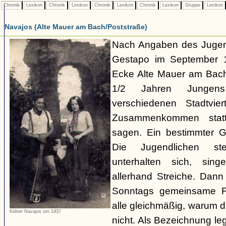
Chronik
Lexikon
Chronik
Lexikon
Chronik
Lexikon
Chronik
Lexikon
Gruppe
Lexikon
Navajos (Alte Mauer am Bach/Poststraße)
Nach Angaben des Jugend
Gestapo im September 1
Ecke Alte Mauer am Bach/
1/2 Jahren Junge
verschiedenen Stadtvier
Zusammenkommen statt
sagen. Ein bestimmter Gru
Die Jugendlichen s
unterhalten sich, sin
allerhand Streiche. Dann
Sonntags gemeinsame Fa
alle gleichmäßig, warum di
Kölner Navajos um 1937
nicht. Als Bezeichnung le